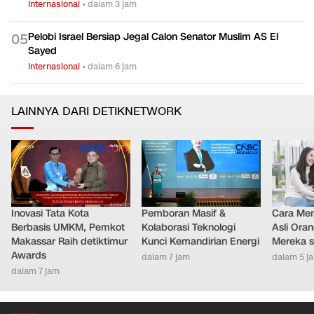
Internasional
•
dalam 3 jam
Pelobi Israel Bersiap Jegal Calon Senator Muslim AS El
0
5
Sayed
Internasional
•
dalam 6 jam
LAINNYA DARI DETIKNETWORK
Inovasi Tata Kota
Pemboran Masif &
Cara Men
Berbasis UMKM, Pemkot
Kolaborasi Teknologi
Asli Ora
Makassar Raih detiktimur
Kunci Kemandirian Energi
Mereka s
Awards
dalam 7 jam
dalam 5 j
dalam 7 jam