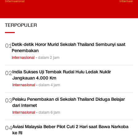
Internasional
Internasiona
TERPOPULER
Detik-detik Horor Murid Sekolah Thailand Sembunyi saat
0
1
Penembakan
Internasional
•
dalam 2 jam
India Sukses Uji Tembak Rudal Hulu Ledak Nuklir
0
2
Jangkauan 4.000 Km
Internasional
•
dalam 4 jam
Pelaku Penembakan di Sekolah Thailand Diduga Belajar
0
3
dari Internet
Internasional
•
dalam 6 jam
Aviasi Malaysia Beber Pilot Cuti 2 Hari saat Bawa Narkoba
0
4
ke RI