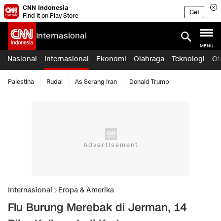
CNN Indonesia
Get
Find it on Play Store
Internasional
MENU
Nasional
Internasional
Ekonomi
Olahraga
Teknologi
Ot
Palestina
Rudal
As Serang Iran
Donald Trump
Internasional
Eropa & Amerika
Flu Burung Merebak di Jerman, 14