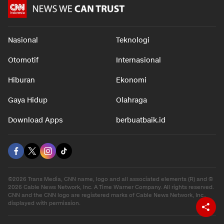
Nasional
Teknologi
Otomotif
Internasional
Hiburan
Ekonomi
Gaya Hidup
Olahraga
Download Apps
berbuatbaik.id
©2026 Trans Media, CNN name, logo and all associated elements (R) and ©
2026 Cable News Network, Inc. A Time Warner Company. All rights reserved.
CNN and the CNN logo are registered marks of Cable News Network, Inc.,
displayed with permission.