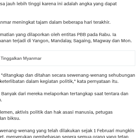
 jauh lebih tinggi karena ini adalah angka yang dapat
mar meningkat tajam dalam beberapa hari terakhir.
ematian yang dilaporkan oleh entitas PBB pada Rabu. Ia
an terjadi di Yangon, Mandalay, Sagaing, Magway dan Mon.
 Tinggalkan Myanmar
elah "ditangkap dan ditahan secara sewenang-wenang sehubungan
eterlibatan dalam kegiatan politik," kata pernyataan itu.
. Banyak dari mereka melaporkan tertangkap saat tentara dan
u.
men, aktivis politik dan hak asasi manusia, petugas
dan biksu.
enang-wenang yang telah dilakukan sejak 1 Februari mungkin
let, menyerukan pembebasan segera semua orang yang tetap