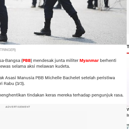
/STRINGER)
sa-Bangsa (
PBB
) mendesak junta militer
Myanmar
berhenti
tewas selama aksi melawan kudeta.
ak Asasi Manusia PBB Michelle Bachelet setelah peristiwa
 Rabu (3/3).
enghentikan tindakan keras mereka terhadap pengunjuk rasa.
ADVERTISEMENT
W
I