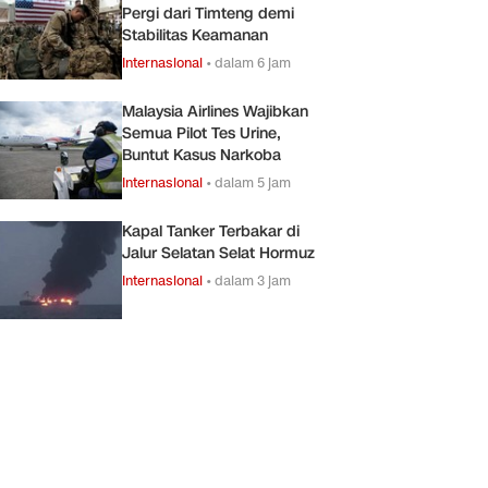
Pergi dari Timteng demi
Stabilitas Keamanan
Internasional
•
dalam 6 jam
Malaysia Airlines Wajibkan
Semua Pilot Tes Urine,
Buntut Kasus Narkoba
Internasional
•
dalam 5 jam
Kapal Tanker Terbakar di
Jalur Selatan Selat Hormuz
Internasional
•
dalam 3 jam