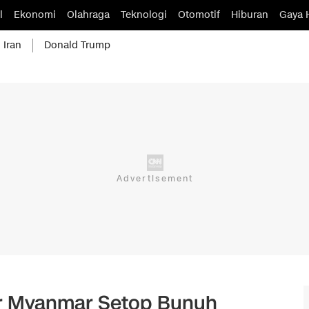
l
Ekonomi
Olahraga
Teknologi
Otomotif
Hiburan
Gaya 
 Iran
Donald Trump
er Myanmar Setop Bunuh