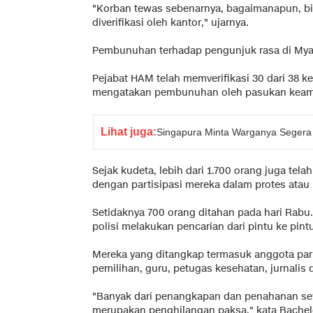
"Korban tewas sebenarnya, bagaimanapun, bisa
diverifikasi oleh kantor," ujarnya.
Pembunuhan terhadap pengunjuk rasa di Myan
Pejabat HAM telah memverifikasi 30 dari 38 k
mengatakan pembunuhan oleh pasukan keaman
Lihat juga:
Singapura Minta Warganya Segera
Sejak kudeta, lebih dari 1.700 orang juga t
dengan partisipasi mereka dalam protes atau k
Setidaknya 700 orang ditahan pada hari Rabu
polisi melakukan pencarian dari pintu ke pint
Mereka yang ditangkap termasuk anggota parle
pemilihan, guru, petugas kesehatan, jurnalis 
"Banyak dari penangkapan dan penahanan sew
merupakan penghilangan paksa," kata Bache