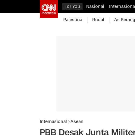
For You
Nasional
Internasiona
Palestina
Rudal
As Serang
Internasional
Asean
PBB Desak Junta Milit