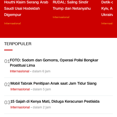
Houthi Klaim Serang Arab
RUDAL: Saling Sindir
Detik-de
Saudi Usai Hodeidah
Trump dan Netanyahu
Kyiv, Asa
Digempur
Ukraina
Internasional
Internasional
Internasiona
TERPOPULER
FOTO: Sodom dan Gomorra, Operasi Polisi Bongkar
0
1
Prostitusi Lima
Internasional
•
dalam 6 jam
Mobil Tabrak Penitipan Anak saat Jam Tidur Siang
0
2
Internasional
•
dalam 5 jam
15 Gajah di Kenya Mati, Diduga Keracunan Pestisida
0
3
Internasional
•
dalam 2 jam