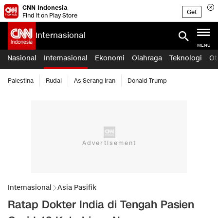
CNN Indonesia
Get
Find it on Play Store
Internasional
MENU
Nasional
Internasional
Ekonomi
Olahraga
Teknologi
Ot
Palestina
Rudal
As Serang Iran
Donald Trump
Internasional
Asia Pasifik
Ratap Dokter India di Tengah Pasien