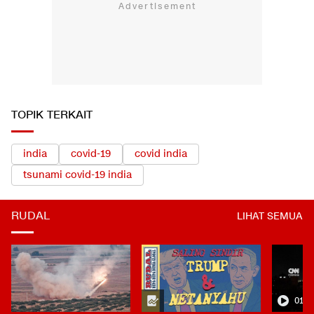
TOPIK TERKAIT
india
covid-19
covid india
tsunami covid-19 india
RUDAL
LIHAT SEMUA
01:0