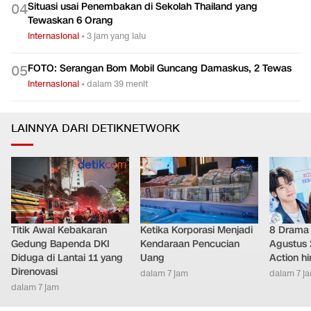
Situasi usai Penembakan di Sekolah Thailand yang
0
4
Tewaskan 6 Orang
Internasional
•
3 jam yang lalu
FOTO: Serangan Bom Mobil Guncang Damaskus, 2 Tewas
0
5
Internasional
•
dalam 39 menit
LAINNYA DARI DETIKNETWORK
Titik Awal Kebakaran
Ketika Korporasi Menjadi
8 Drama 
Gedung Bapenda DKI
Kendaraan Pencucian
Agustus 
Diduga di Lantai 11 yang
Uang
Action h
Direnovasi
dalam 7 jam
dalam 7 j
dalam 7 jam