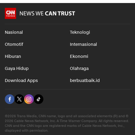
Nasional
Teknologi
Otomotif
Internasional
Hiburan
Ekonomi
Gaya Hidup
Olahraga
Download Apps
berbuatbaik.id
©2026 Trans Media, CNN name, logo and all associated elements (R) and ©
2026 Cable News Network, Inc. A Time Warner Company. All rights reserved.
CNN and the CNN logo are registered marks of Cable News Network, Inc.,
displayed with permission.