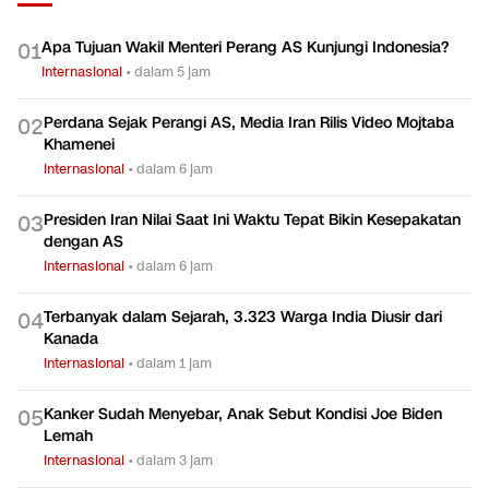
Apa Tujuan Wakil Menteri Perang AS Kunjungi Indonesia?
0
1
Internasional
•
dalam 5 jam
Perdana Sejak Perangi AS, Media Iran Rilis Video Mojtaba
0
2
Khamenei
Internasional
•
dalam 6 jam
Presiden Iran Nilai Saat Ini Waktu Tepat Bikin Kesepakatan
0
3
dengan AS
Internasional
•
dalam 6 jam
Terbanyak dalam Sejarah, 3.323 Warga India Diusir dari
0
4
Kanada
Internasional
•
dalam 1 jam
Kanker Sudah Menyebar, Anak Sebut Kondisi Joe Biden
0
5
Lemah
Internasional
•
dalam 3 jam