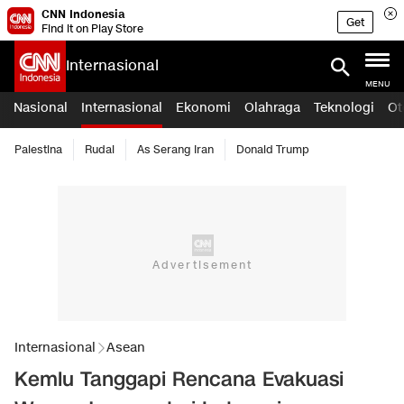
CNN Indonesia
Get
Find it on Play Store
Internasional
MENU
Nasional
Internasional
Ekonomi
Olahraga
Teknologi
Ot
Palestina
Rudal
As Serang Iran
Donald Trump
Internasional
Asean
Kemlu Tanggapi Rencana Evakuasi