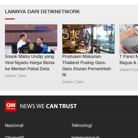
LAINNYA DARI DETIKNETWORK
Sosok Maba Undip yang
Produsen Makanan
7 Panci 
Viral Ngadu Harga Beras
Thailand Pusing Gara-
Bagus & 
ke Mentan Pakai Data
Gara Aturan Pemerintah
dalam 6 j
RI
dalam 7 jam
dalam 7 jam
Nasional
Teknologi
Otomotif
Internasional