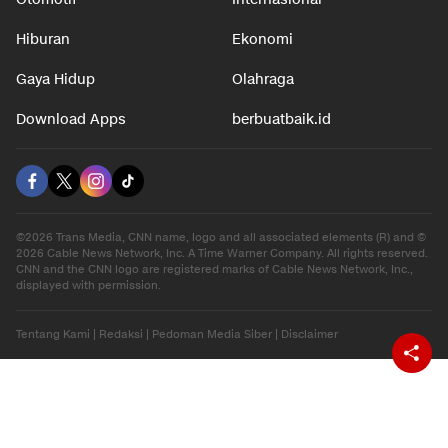
Hiburan
Ekonomi
Gaya Hidup
Olahraga
Download Apps
berbuatbaik.id
©2026 Trans Media, CNN name, logo and all associated elements (R) and ©
2026 Cable News Network, Inc. A Time Warner Company. All rights reserved.
CNN and the CNN logo are registered marks of Cable News Network, Inc.,
displayed with permission.
Tentang Kami
|
Redaksi
|
Pedoman Media Siber
|
Disclaimer