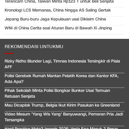
Terancam China, Taiwan Minta Rp123 T untuk Beli Senjata
Kronologi LCS Memanas, China hingga AS Saling Gertak
Jepang Buru-buru Jaga Kepulauan usai Diklaim China
WNI di China Cerita soal Aturan Baru di Bawah Xi Jinping
REKOMENDASI UNTUKMU
Rizky Ridho Blunder Lagi, Timnas Indonesia Tersingkir di Piala
AFF
Polisi Gerebek Rumah Mantan Pelatih Korea dan Kantor KFA,
Ada Apa?
Pihak Sekolah Minta Polisi Bongkar Bunker Usai Temuan
Ratusan Senjata
Mau Dicaplok Trump, Belgia Ikut Kirim Pasukan ke Greenland
Video Mesum 'Yang Wis Yang' Banyuwangi, Pemeran Pria Jadi
Tersangka
Hasil Practice Moto3 Inggris 2026: Veda Ega Masuk 3 Besar