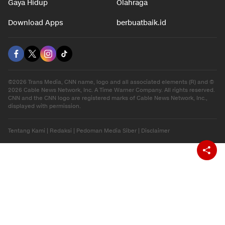
Gaya Hidup
Olahraga
Download Apps
berbuatbaik.id
©2026 Trans Media, CNN name, logo and all associated elements (R) and ©
2026 Cable News Network, Inc. A Time Warner Company. All rights reserved.
CNN and the CNN logo are registered marks of Cable News Network, Inc.,
displayed with permission.
Tentang Kami
|
Redaksi
|
Pedoman Media Siber
|
Disclaimer