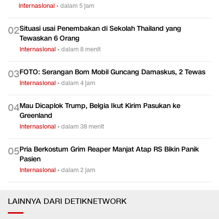
Internasional
•
dalam 5 jam
Situasi usai Penembakan di Sekolah Thailand yang
0
2
Tewaskan 6 Orang
Internasional
•
dalam 8 menit
FOTO: Serangan Bom Mobil Guncang Damaskus, 2 Tewas
0
3
Internasional
•
dalam 4 jam
Mau Dicaplok Trump, Belgia Ikut Kirim Pasukan ke
0
4
Greenland
Internasional
•
dalam 38 menit
Pria Berkostum Grim Reaper Manjat Atap RS Bikin Panik
0
5
Pasien
Internasional
•
dalam 2 jam
LAINNYA DARI DETIKNETWORK