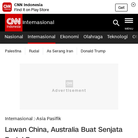
CNN Indonesia
Get
Find it on Play Store
Internasional
MENU
Nasional
Internasional
Ekonomi
Olahraga
Teknologi
Ot
Palestina
Rudal
As Serang Iran
Donald Trump
Internasional
Asia Pasifik
Lawan China, Australia Buat Senjata