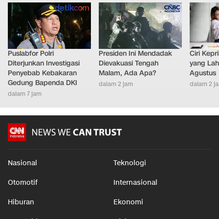
Puslabfor Polri
Presiden Ini Mendadak
Ciri Kep
Diterjunkan Investigasi
Dievakuasi Tengah
yang Lahi
Penyebab Kebakaran
Malam, Ada Apa?
Agustus
Gedung Bapenda DKI
dalam 2 jam
dalam 2 j
dalam 7 jam
Nasional
Teknologi
Otomotif
Internasional
Hiburan
Ekonomi