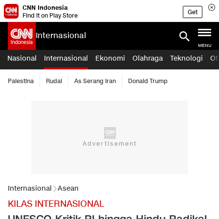
CNN Indonesia
Get
Find it on Play Store
Internasional
MENU
Nasional
Internasional
Ekonomi
Olahraga
Teknologi
Ot
Palestina
Rudal
As Serang Iran
Donald Trump
Internasional
Asean
KILAS INTERNASIONAL