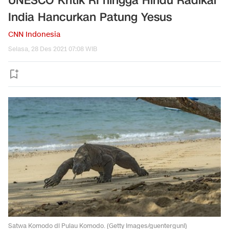
UNESCO Kritik RI hingga Hindu Radikal
India Hancurkan Patung Yesus
CNN Indonesia
Selasa, 28 Des 2021 07:08 WIB
Satwa Komodo di Pulau Komodo. (Getty Images/guenterguni)