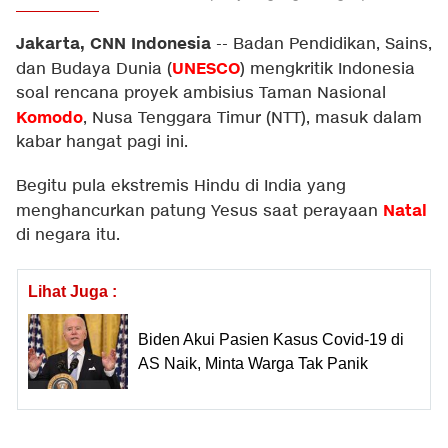
Jakarta, CNN Indonesia
--
Badan Pendidikan, Sains,
UNESCO
dan Budaya Dunia (
) mengkritik Indonesia
soal rencana proyek ambisius Taman Nasional
Komodo
, Nusa Tenggara Timur (NTT), masuk dalam
kabar hangat pagi ini.
Begitu pula ekstremis Hindu di India yang
Natal
menghancurkan patung Yesus saat perayaan
di negara itu.
Lihat Juga :
Biden Akui Pasien Kasus Covid-19 di
AS Naik, Minta Warga Tak Panik