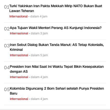
Turki Yakinkan Iran Pakta Mekkah Mirip NATO Bukan Buat
0
1
Lawan Teheran
Internasional
•
dalam 4 jam
Apa Tujuan Wakil Menteri Perang AS Kunjungi Indonesia?
0
2
Internasional
•
dalam 3 jam
Iran Sebut Dialog Bukan Tanda Manut: AS Tetap Kolonialis,
0
3
Kriminal
Internasional
•
dalam 5 jam
Presiden Iran Nilai Saat Ini Waktu Tepat Bikin Kesepakatan
0
4
dengan AS
Internasional
•
dalam 4 jam
Kolombia Diguncang 2 Bom Sehari setelah Punya Presiden
0
5
Baru
Internasional
•
dalam 4 jam