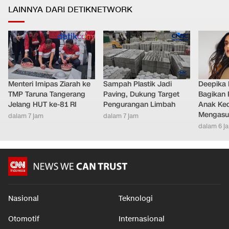
LAINNYA DARI DETIKNETWORK
Menteri Imipas Ziarah ke
Sampah Plastik Jadi
Deepika
TMP Taruna Tangerang
Paving, Dukung Target
Bagikan 
Jelang HUT ke-81 RI
Pengurangan Limbah
Anak Ke
Mengasu
dalam 7 jam
dalam 7 jam
dalam 6 j
Nasional
Teknologi
Otomotif
Internasional