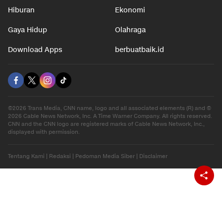
Hiburan
Ekonomi
Gaya Hidup
Olahraga
Download Apps
berbuatbaik.id
©2026 Trans Media, CNN name, logo and all associated elements (R) and ©
2026 Cable News Network, Inc. A Time Warner Company. All rights reserved.
CNN and the CNN logo are registered marks of Cable News Network, Inc.,
displayed with permission.
Tentang Kami
|
Redaksi
|
Pedoman Media Siber
|
Disclaimer