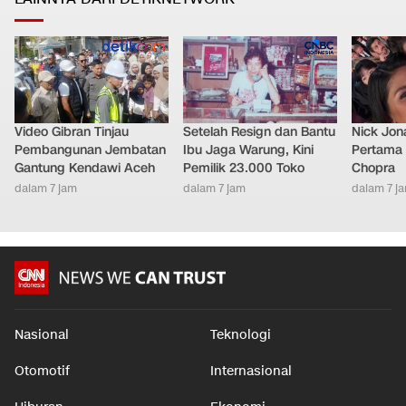
Video Gibran Tinjau
Setelah Resign dan Bantu
Nick Jon
Pembangunan Jembatan
Ibu Jaga Warung, Kini
Pertama 
Gantung Kendawi Aceh
Pemilik 23.000 Toko
Chopra
dalam 7 jam
dalam 7 jam
dalam 7 j
Nasional
Teknologi
Otomotif
Internasional