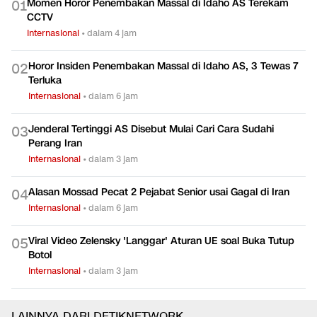
Momen Horor Penembakan Massal di Idaho AS Terekam
0
1
CCTV
Internasional
•
dalam 4 jam
Horor Insiden Penembakan Massal di Idaho AS, 3 Tewas 7
0
2
Terluka
Internasional
•
dalam 6 jam
Jenderal Tertinggi AS Disebut Mulai Cari Cara Sudahi
0
3
Perang Iran
Internasional
•
dalam 3 jam
Alasan Mossad Pecat 2 Pejabat Senior usai Gagal di Iran
0
4
Internasional
•
dalam 6 jam
Viral Video Zelensky 'Langgar' Aturan UE soal Buka Tutup
0
5
Botol
Internasional
•
dalam 3 jam
LAINNYA DARI DETIKNETWORK