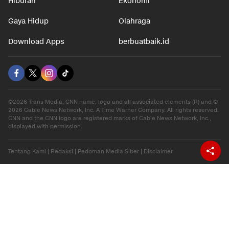
Hiburan
Ekonomi
Gaya Hidup
Olahraga
Download Apps
berbuatbaik.id
©2026 Trans Media, CNN name, logo and all associated elements (R) and ©
2026 Cable News Network, Inc. A Time Warner Company. All rights reserved.
CNN and the CNN logo are registered marks of Cable News Network, Inc.,
displayed with permission.
Tentang Kami
|
Redaksi
|
Pedoman Media Siber
|
Disclaimer