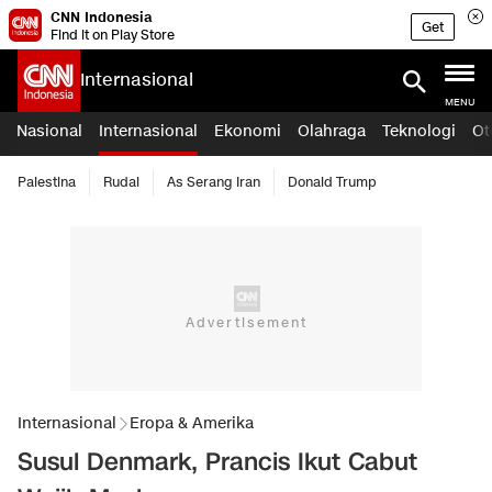
CNN Indonesia
Get
Find it on Play Store
Internasional
MENU
Nasional
Internasional
Ekonomi
Olahraga
Teknologi
Ot
Palestina
Rudal
As Serang Iran
Donald Trump
Internasional
Eropa & Amerika
Susul Denmark, Prancis Ikut Cabut