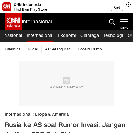
CNN Indonesia
Get
Find it on Play Store
Internasional
MENU
Nasional
Internasional
Ekonomi
Olahraga
Teknologi
Ot
Palestina
Rudal
As Serang Iran
Donald Trump
Internasional
Eropa & Amerika
Rusia ke AS soal Rumor Invasi: Jangan