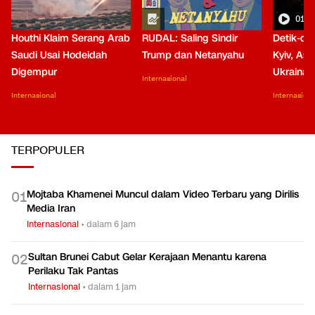
01:0
Houthi Klaim Serang Arab
RUDAL: Saling Sindir
Detik-de
Saudi Usai Hodeidah
Trump dan Netanyahu
Kyiv, Asa
Digempur
Ukraina
Internasional
Internasional
Internasiona
TERPOPULER
Mojtaba Khamenei Muncul dalam Video Terbaru yang Dirilis
0
1
Media Iran
Internasional
•
dalam 6 jam
Sultan Brunei Cabut Gelar Kerajaan Menantu karena
0
2
Perilaku Tak Pantas
Internasional
•
dalam 1 jam