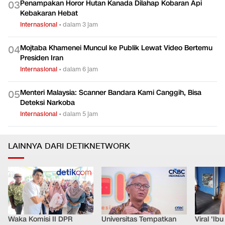
Penampakan Horor Hutan Kanada Dilahap Kobaran Api
0
3
Kebakaran Hebat
Internasional
•
dalam 3 jam
Mojtaba Khamenei Muncul ke Publik Lewat Video Bertemu
0
4
Presiden Iran
Internasional
•
dalam 6 jam
Menteri Malaysia: Scanner Bandara Kami Canggih, Bisa
0
5
Deteksi Narkoba
Internasional
•
dalam 5 jam
LAINNYA DARI DETIKNETWORK
Waka Komisi II DPR
Universitas Tempatkan
Viral 'Ib