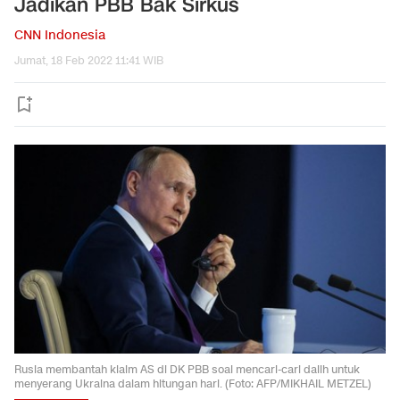
Jadikan PBB Bak Sirkus
CNN Indonesia
Jumat, 18 Feb 2022 11:41 WIB
Rusia membantah klaim AS di DK PBB soal mencari-cari dalih untuk
menyerang Ukraina dalam hitungan hari. (Foto: AFP/MIKHAIL METZEL)