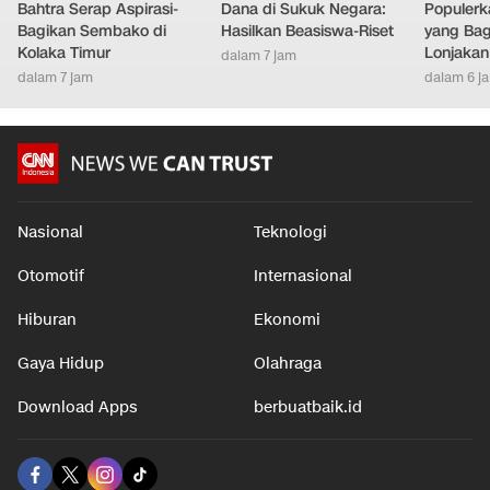
Bahtra Serap Aspirasi-
Dana di Sukuk Negara:
Populer
Bagikan Sembako di
Hasilkan Beasiswa-Riset
yang Bag
Kolaka Timur
Lonjakan
dalam 7 jam
dalam 7 jam
dalam 6 j
Nasional
Teknologi
Otomotif
Internasional
Hiburan
Ekonomi
Gaya Hidup
Olahraga
Download Apps
berbuatbaik.id