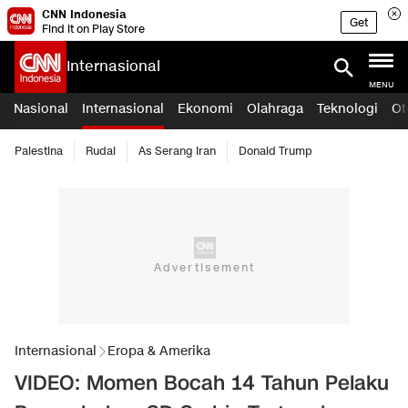
CNN Indonesia
Get
Find it on Play Store
Internasional
MENU
Nasional
Internasional
Ekonomi
Olahraga
Teknologi
Ot
Palestina
Rudal
As Serang Iran
Donald Trump
Internasional
Eropa & Amerika
VIDEO: Momen Bocah 14 Tahun Pelaku