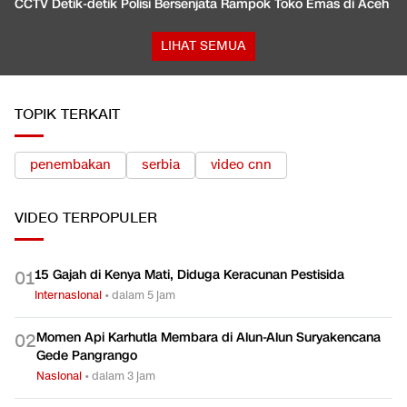
CCTV Detik-detik Polisi Bersenjata Rampok Toko Emas di Aceh
LIHAT SEMUA
TOPIK TERKAIT
penembakan
serbia
video cnn
VIDEO
TERPOPULER
15 Gajah di Kenya Mati, Diduga Keracunan Pestisida
0
1
Internasional
•
dalam 5 jam
Momen Api Karhutla Membara di Alun-Alun Suryakencana
0
2
Gede Pangrango
Nasional
•
dalam 3 jam