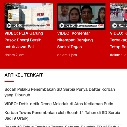
01:46
02:20
01:4
VIDEO: PLTA Garung
VIDEO: Komentar
VIDEO: 
Pasok Energi Bersih
Nirempati Berujung
Terbakar
untuk Jawa-Bali
Sanksi Tegas
Tetap Ra
dalam 2 jam
dalam 1 jam
dalam 1 j
ARTIKEL TERKAIT
Bocah Pelaku Penembakan SD Serbia Punya Daftar Korban
yang Dibunuh
VIDEO: Detik-detik Drone Meledak di Atas Kediaman Putin
Korban Tewas Penembakan oleh Bocah 14 Tahun di SD Serbia
Jadi 9 Orang