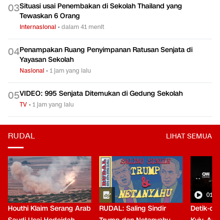
Situasi usai Penembakan di Sekolah Thailand yang
0
3
Tewaskan 6 Orang
Internasional
•
dalam 41 menit
Penampakan Ruang Penyimpanan Ratusan Senjata di
0
4
Yayasan Sekolah
Nasional
•
1 jam yang lalu
VIDEO: 995 Senjata Ditemukan di Gedung Sekolah
0
5
TV
•
1 jam yang lalu
RUDAL
LIHAT SEMUA
01:0
Houthi Klaim Serang Arab
RUDAL: Saling Sindir
Detik-de