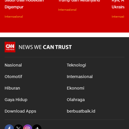
Saudi Usai Hodeidah
Trump dan Netanyahu
Kyiv, Asa
Digempur
Ukraina
Internasional
Internasional
Internasiona
Nasional
Teknologi
Otomotif
Internasional
Hiburan
Ekonomi
Gaya Hidup
Olahraga
Download Apps
berbuatbaik.id