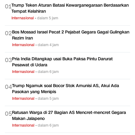
Trump Teken Aturan Batasi Kewarganegaraan Berdasarkan
0
1
Tempat Kelahiran
Internasional
•
dalam 5 jam
Bos Mossad Israel Pecat 2 Pejabat Gegara Gagal Gulingkan
0
2
Rezim Iran
Internasional
•
dalam 4 jam
Pria India Ditangkap usai Buka Paksa Pintu Darurat
0
3
Pesawat di Udara
Internasional
•
dalam 6 jam
Trump Ngamuk soal Bocor Stok Amunisi AS, Akui Ada
0
4
Pasokan yang Menipis
Internasional
•
dalam 5 jam
Ratusan Warga di 27 Bagian AS Mencret-mencret Gegara
0
5
Makan Jalapeno
Internasional
•
dalam 6 jam