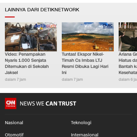
LAINNYA DARI DETIKNETWORK
Video: Penampakan
Tuntas! Ekspor Nikel-
Ariana G
Nyaris 1.000 Senjata
Timah Cs Imbas LTJ
Hiatus da
Ditemukan di Sekolah
Resmi Dibuka Lagi Hari
Bantah k
Jaksel
Ini
Kesehat
dalam 7 jam
dalam 7 jam
dalam 6 j
Nasional
Teknologi
Otomotif
Internasional