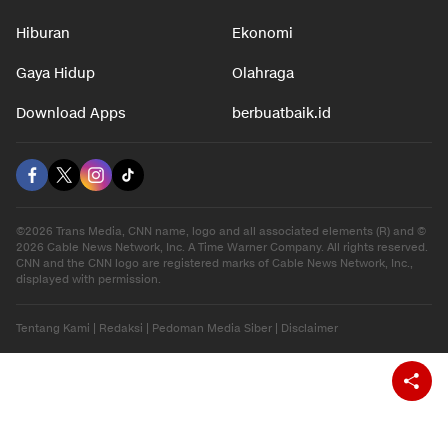
Hiburan
Ekonomi
Gaya Hidup
Olahraga
Download Apps
berbuatbaik.id
©2026 Trans Media, CNN name, logo and all associated elements (R) and ©
2026 Cable News Network, Inc. A Time Warner Company. All rights reserved.
CNN and the CNN logo are registered marks of Cable News Network, Inc.,
displayed with permission.
Tentang Kami
|
Redaksi
|
Pedoman Media Siber
|
Disclaimer