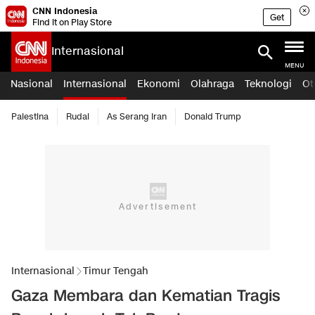
CNN Indonesia
Get
Find it on Play Store
Internasional
MENU
Nasional
Internasional
Ekonomi
Olahraga
Teknologi
Ot
Palestina
Rudal
As Serang Iran
Donald Trump
Internasional
Timur Tengah
Gaza Membara dan Kematian Tragis