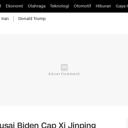
l
Ekonomi
Olahraga
Teknologi
Otomotif
Hiburan
Gaya 
 Iran
Donald Trump
sai Biden Cap Xi Jinping