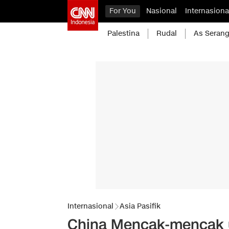
For You
Nasional
Internasiona
Palestina
Rudal
As Serang
Internasional
Asia Pasifik
China Mencak-mencak u