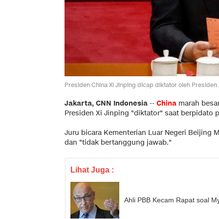
Presiden China Xi Jinping dicap diktator oleh Preside
Jakarta, CNN Indonesia
--
China
marah besar
Presiden Xi Jinping "diktator" saat berpidato p
Juru bicara Kementerian Luar Negeri Beijing
dan "tidak bertanggung jawab."
Lihat Juga :
Ahli PBB Kecam Rapat soal M