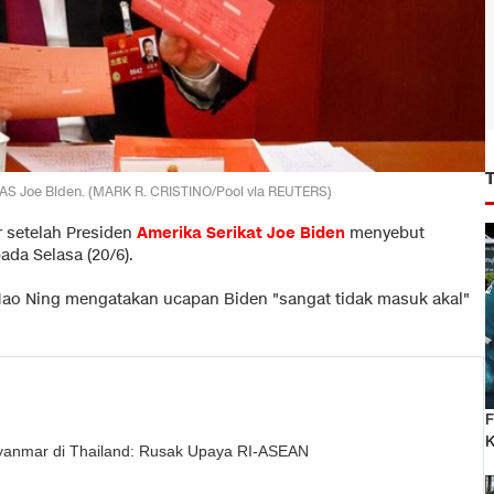
n AS Joe Biden. (MARK R. CRISTINO/Pool via REUTERS)
 setelah Presiden
Amerika Serikat
Joe Biden
menyebut
ada Selasa (20/6).
 Mao Ning mengatakan ucapan Biden "sangat tidak masuk akal"
F
K
yanmar di Thailand: Rusak Upaya RI-ASEAN