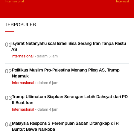
Internasional
Internasiona
TERPOPULER
Isyarat Netanyahu soal Israel Bisa Serang Iran Tanpa Restu
0
1
AS
Internasional
•
dalam 5 jam
Politikus Muslim Pro-Palestina Menang Pileg AS, Trump
0
2
Ngamuk
Internasional
•
dalam 6 jam
Trump Ultimatum Siapkan Serangan Lebih Dahsyat dari PD
0
3
II Buat Iran
Internasional
•
dalam 4 jam
Malaysia Respons 3 Perempuan Sabah Ditangkap di RI
0
4
Buntut Bawa Narkoba