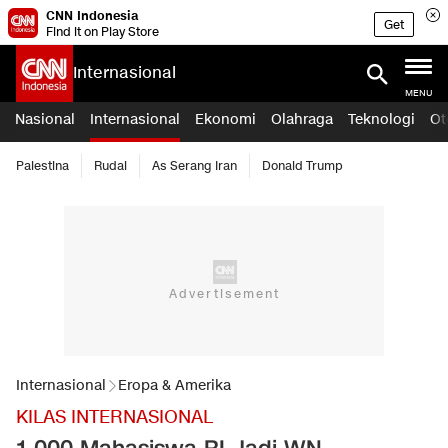
CNN Indonesia
Get
Find it on Play Store
Internasional
MENU
Nasional
Internasional
Ekonomi
Olahraga
Teknologi
Ot
Palestina
Rudal
As Serang Iran
Donald Trump
Internasional
Eropa & Amerika
KILAS INTERNASIONAL