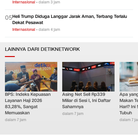
Internasional
•
dalam 3 jam
Heli Trump Diduga Langgar Jarak Aman, Terbang Terlalu
0
5
Dekat Pesawat
Internasional
•
dalam 4 jam
LAINNYA DARI DETIKNETWORK
BPS: Indeks Kepuasan
Asing Net Sell Rp339
Apa yang 
Layanan Haji 2026
Miliar di Sesi I, Ini Daftar
Makan Te
83,28%, Sangat
Sahamnya
Hari? Ini
Memuaskan
Tubuh
dalam 7 jam
dalam 7 jam
dalam 7 j