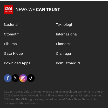
Nasional
Teknologi
Otomotif
Internasional
Hiburan
Ekonomi
Gaya Hidup
Olahraga
Download Apps
berbuatbaik.id
©2026 Trans Media, CNN name, logo and all associated elements (R) and ©
2026 Cable News Network, Inc. A Time Warner Company. All rights reserved.
CNN and the CNN logo are registered marks of Cable News Network, Inc.,
displayed with permission.