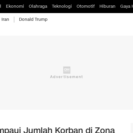
l
Ekonomi
Olahraga
Teknologi
Otomotif
Hiburan
Gaya 
 Iran
Donald Trump
mpaui Jumlah Korban di Zona