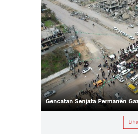
ma Selesai
FOTO: Anak-anak Jadi Korban S
Lih