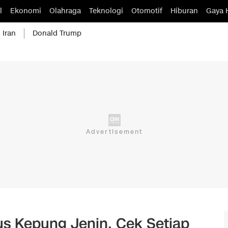
l
Ekonomi
Olahraga
Teknologi
Otomotif
Hiburan
Gaya 
 Iran
Donald Trump
erus Kepung Jenin, Cek Setiap