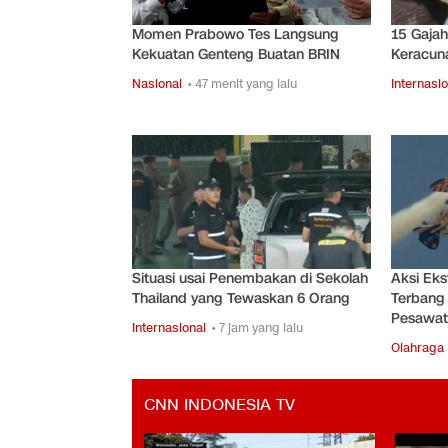
Momen Prabowo Tes Langsung
15 Gajah
Kekuatan Genteng Buatan BRIN
Keracuna
Nasional
• 47 menit yang lalu
Internasio
Situasi usai Penembakan di Sekolah
Aksi Ek
Thailand yang Tewaskan 6 Orang
Terbang 
Pesawat
Internasional
• 7 jam yang lalu
Olahraga
CNN INDONESIA TV