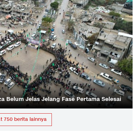
erangan Israel di Kamp Pengungsi Rafah
at
750
berita lainnya