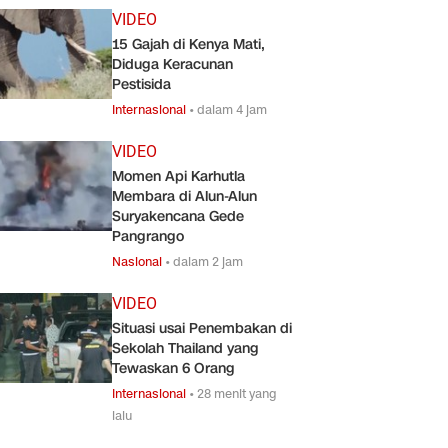
VIDEO
15 Gajah di Kenya Mati,
Diduga Keracunan
Pestisida
Internasional
•
dalam 4 jam
VIDEO
Momen Api Karhutla
Membara di Alun-Alun
Suryakencana Gede
Pangrango
Nasional
•
dalam 2 jam
VIDEO
Situasi usai Penembakan di
Sekolah Thailand yang
Tewaskan 6 Orang
Internasional
•
28 menit yang
lalu