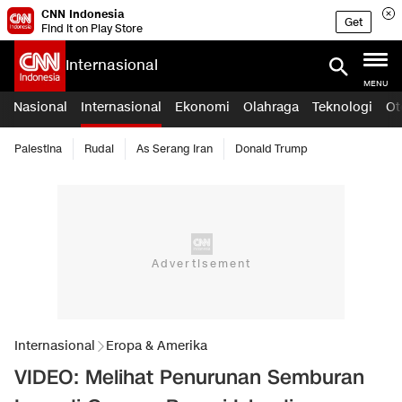
CNN Indonesia
Get
Find it on Play Store
Internasional
MENU
Nasional
Internasional
Ekonomi
Olahraga
Teknologi
Ot
Palestina
Rudal
As Serang Iran
Donald Trump
Internasional
Eropa & Amerika
VIDEO: Melihat Penurunan Semburan