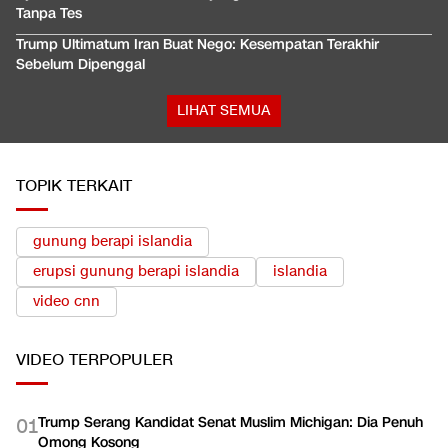
Tanpa Tes
Trump Ultimatum Iran Buat Nego: Kesempatan Terakhir
Sebelum Dipenggal
LIHAT SEMUA
TOPIK TERKAIT
gunung berapi islandia
erupsi gunung berapi islandia
islandia
video cnn
VIDEO
TERPOPULER
Trump Serang Kandidat Senat Muslim Michigan: Dia Penuh
0
1
Omong Kosong