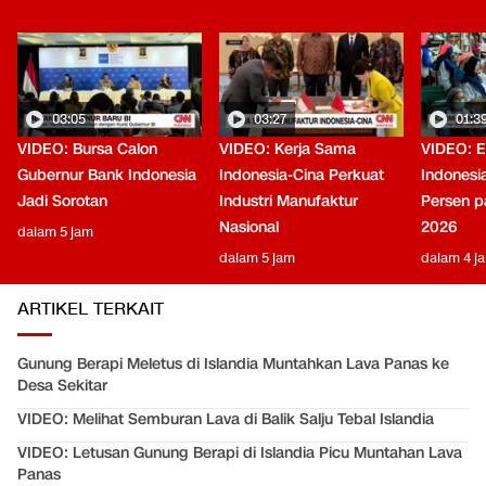
03:05
03:27
01:3
VIDEO: Bursa Calon
VIDEO: Kerja Sama
VIDEO: 
Gubernur Bank Indonesia
Indonesia-Cina Perkuat
Indonesi
Jadi Sorotan
Industri Manufaktur
Persen pa
Nasional
2026
dalam 5 jam
dalam 5 jam
dalam 4 j
ARTIKEL TERKAIT
Gunung Berapi Meletus di Islandia Muntahkan Lava Panas ke
Desa Sekitar
VIDEO: Melihat Semburan Lava di Balik Salju Tebal Islandia
VIDEO: Letusan Gunung Berapi di Islandia Picu Muntahan Lava
Panas