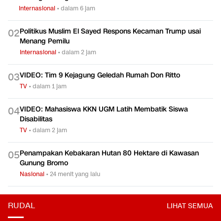
Internasional
•
dalam 6 jam
Politikus Muslim El Sayed Respons Kecaman Trump usai
0
2
Menang Pemilu
Internasional
•
dalam 2 jam
VIDEO: Tim 9 Kejagung Geledah Rumah Don Ritto
0
3
TV
•
dalam 1 jam
VIDEO: Mahasiswa KKN UGM Latih Membatik Siswa
0
4
Disabilitas
TV
•
dalam 2 jam
Penampakan Kebakaran Hutan 80 Hektare di Kawasan
0
5
Gunung Bromo
Nasional
•
24 menit yang lalu
RUDAL
LIHAT SEMUA