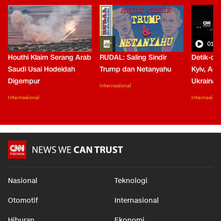
01:0
Houthi Klaim Serang Arab
RUDAL: Saling Sindir
Detik-de
Saudi Usai Hodeidah
Trump dan Netanyahu
Kyiv, Asa
Digempur
Ukraina
Internasional
Internasional
Internasiona
Nasional
Teknologi
Otomotif
Internasional
Hiburan
Ekonomi