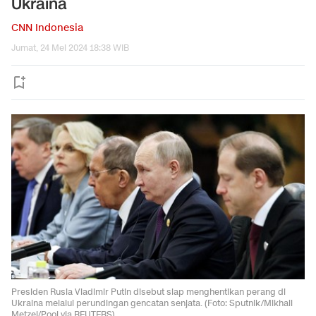
Ukraina
CNN Indonesia
Jumat, 24 Mei 2024 18:38 WIB
Presiden Rusia Vladimir Putin disebut siap menghentikan perang di
Ukraina melalui perundingan gencatan senjata. (Foto: Sputnik/Mikhail
Metzel/Pool via REUTERS)