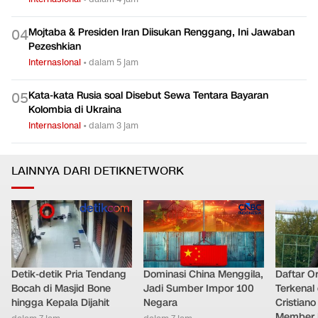
Mojtaba & Presiden Iran Diisukan Renggang, Ini Jawaban
0
4
Pezeshkian
Internasional
•
dalam 5 jam
Kata-kata Rusia soal Disebut Sewa Tentara Bayaran
0
5
Kolombia di Ukraina
Internasional
•
dalam 3 jam
LAINNYA DARI DETIKNETWORK
Detik-detik Pria Tendang
Dominasi China Menggila,
Daftar O
Bocah di Masjid Bone
Jadi Sumber Impor 100
Terkenal 
hingga Kepala Dijahit
Negara
Cristian
Member 