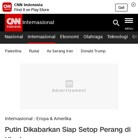
CNN Indonesia
Get
Find it on Play Store
Internasional
MENU
Nasional
Internasional
Ekonomi
Olahraga
Teknologi
Ot
Palestina
Rudal
As Serang Iran
Donald Trump
Internasional
Eropa & Amerika
Putin Dikabarkan Siap Setop Perang di