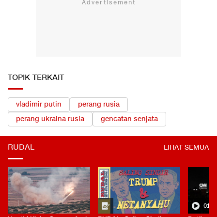
TOPIK TERKAIT
vladimir putin
perang rusia
perang ukraina rusia
gencatan senjata
RUDAL
LIHAT SEMUA
01:0