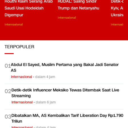
Houthi Klaim Serang Arab
RUDAL: Saling Sindir
Detik-de
Saudi Usai Hodeidah
Trump dan Netanyahu
Kyiv, Asa
Digempur
Ukraina
Internasional
Internasional
Internasiona
TERPOPULER
Abdul El Sayed, Muslim Pertama yang Bakal Jadi Senator
0
1
AS
Internasional
•
dalam 4 jam
Detik-detik Influencer Meksiko Tewas Ditembak Saat Live
0
2
Streaming
Internasional
•
dalam 6 jam
Dibatalkan MA, AS Kembalikan Tarif Liberation Day Rp1.790
0
3
Triliun
Internasional
•
dalam 4 jam