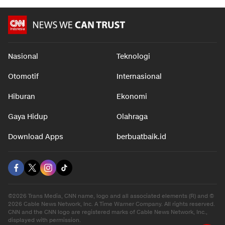
Nasional
Teknologi
Otomotif
Internasional
Hiburan
Ekonomi
Gaya Hidup
Olahraga
Download Apps
berbuatbaik.id
©2026 Trans Media, CNN name, logo and all associated elements (R) and ©
2026 Cable News Network, Inc. A Time Warner Company. All rights reserved.
CNN and the CNN logo are registered marks of Cable News Network, Inc.,
displayed with permission.