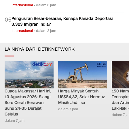
Internasional
•
dalam 6 jam
Pengusiran Besar-besaran, Kenapa Kanada Deportasi
0
5
3.323 Imigran India?
Internasional
•
dalam 3 jam
LAINNYA DARI DETIKNETWORK
Cuaca Makassar Hari Ini,
Harga Minyak Sentuh
150 Nam
10 Agustus 2026: Siang-
US$84,32, Selat Hormuz
Terinspi
Sore Cerah Berawan,
Masih Jadi Isu
dan Arti
Suhu 24-35 Derajat
Laki-lak
dalam 7 jam
Celsius
dalam 7 j
dalam 7 jam