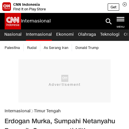
CNN Indonesia
Get
Find it on Play Store
Internasional
MENU
Nasional
Internasional
Ekonomi
Olahraga
Teknologi
Ot
Palestina
Rudal
As Serang Iran
Donald Trump
Internasional
Timur Tengah
Erdogan Murka, Sumpahi Netanyahu