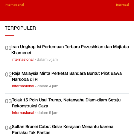
Internasional
Internasiona
TERPOPULER
Iran Ungkap Isi Pertemuan Terbaru Pezeshkian dan Mojtaba
0
1
Khamenei
Internasional
•
dalam 5 jam
Raja Malaysia Minta Perketat Bandara Buntut Pilot Bawa
0
2
Narkoba di RI
Internasional
•
dalam 4 jam
Tolak 15 Poin Usul Trump, Netanyahu Diam-diam Setuju
0
3
Rekonstruksi Gaza
Internasional
•
dalam 5 jam
Sultan Brunei Cabut Gelar Kerajaan Menantu karena
0
4
Perilaku Tak Pantas