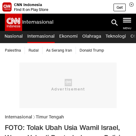
CNN Indonesia
Get
Find it on Play Store
Internasional
MENU
Nasional
Internasional
Ekonomi
Olahraga
Teknologi
Ot
Palestina
Rudal
As Serang Iran
Donald Trump
Internasional
Timur Tengah
FOTO: Tolak Ubah Usia Wamil Israel,