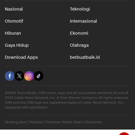
Nasional
Teknologi
Otomotif
Internasional
Hiburan
Ekonomi
Gaya Hidup
Olahraga
Download Apps
berbuatbaik.id
©2026 Trans Media, CNN name, logo and all associated elements (R) and ©
2026 Cable News Network, Inc. A Time Warner Company. All rights reserved.
CNN and the CNN logo are registered marks of Cable News Network, Inc.,
displayed with permission.
Tentang Kami
|
Redaksi
|
Pedoman Media Siber
|
Disclaimer