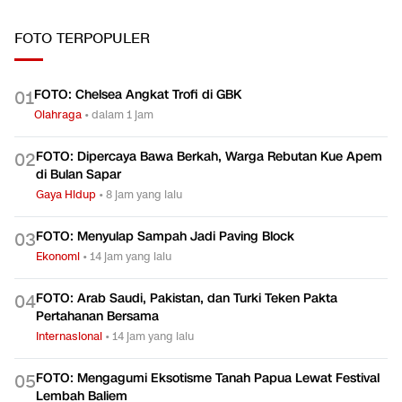
FOTO
TERPOPULER
FOTO: Chelsea Angkat Trofi di GBK
0
1
Olahraga
•
dalam 1 jam
FOTO: Dipercaya Bawa Berkah, Warga Rebutan Kue Apem
0
2
di Bulan Sapar
Gaya Hidup
•
8 jam yang lalu
FOTO: Menyulap Sampah Jadi Paving Block
0
3
Ekonomi
•
14 jam yang lalu
FOTO: Arab Saudi, Pakistan, dan Turki Teken Pakta
0
4
Pertahanan Bersama
Internasional
•
14 jam yang lalu
FOTO: Mengagumi Eksotisme Tanah Papua Lewat Festival
0
5
Lembah Baliem