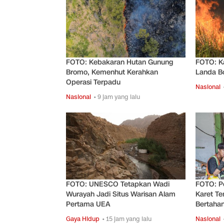
FOTO: Kebakaran Hutan Gunung
FOTO: Ka
Bromo, Kemenhut Kerahkan
Landa B
Operasi Terpadu
Nasional
Nasional
• 9 jam yang lalu
FOTO: UNESCO Tetapkan Wadi
FOTO: P
Wurayah Jadi Situs Warisan Alam
Karet Te
Pertama UEA
Bertaha
Gaya Hidup
• 15 jam yang lalu
Nasional