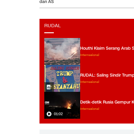
dan AS
RUDAL
Houthi Klaim Serang Arab 
Internasional
RUDAL: Saling Sindir Trum
Internasional
Detik-detik Rusia Gempur K
Internasional
01:02