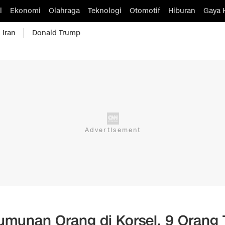
l
Ekonomi
Olahraga
Teknologi
Otomotif
Hiburan
Gaya 
 Iran
Donald Trump
umunan Orang di Korsel, 9 Orang