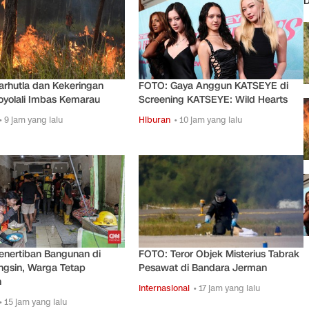
D
rhutla dan Kekeringan
FOTO: Gaya Anggun KATSEYE di
oyolali Imbas Kemarau
Screening KATSEYE: Wild Hearts
• 9 jam yang lalu
Hiburan
• 10 jam yang lalu
enertiban Bangunan di
FOTO: Teror Objek Misterius Tabrak
ngsin, Warga Tetap
Pesawat di Bandara Jerman
n
Internasional
• 17 jam yang lalu
• 15 jam yang lalu