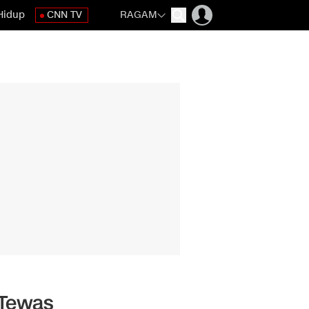
Hidup
CNN TV
RAGAM
 Tewas