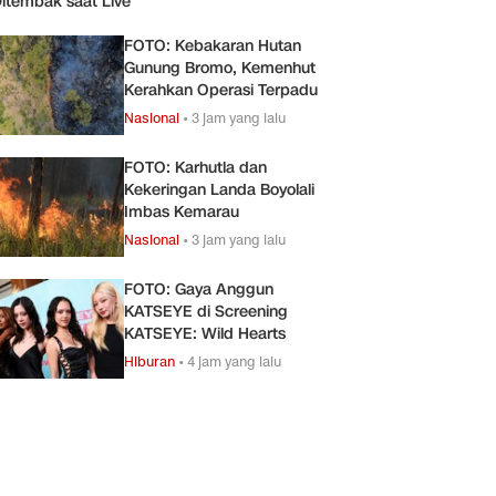
itembak saat Live
FOTO: Kebakaran Hutan
Gunung Bromo, Kemenhut
Kerahkan Operasi Terpadu
Nasional
•
3 jam yang lalu
FOTO: Karhutla dan
Kekeringan Landa Boyolali
Imbas Kemarau
Nasional
•
3 jam yang lalu
FOTO: Gaya Anggun
KATSEYE di Screening
KATSEYE: Wild Hearts
Hiburan
•
4 jam yang lalu