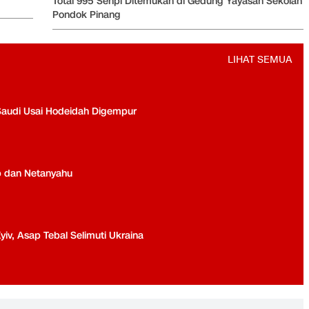
Total 995 Senpi Ditemukan di Gedung Yayasan Sekolah
Pondok Pinang
LIHAT SEMUA
Saudi Usai Hodeidah Digempur
p dan Netanyahu
yiv, Asap Tebal Selimuti Ukraina