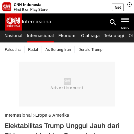
CNN Indonesia
Get
Find it on Play Store
Internasional
MENU
Nasional
Internasional
Ekonomi
Olahraga
Teknologi
Ot
Palestina
Rudal
As Serang Iran
Donald Trump
Internasional
Eropa & Amerika
Elektabilitas Trump Unggul Jauh dari