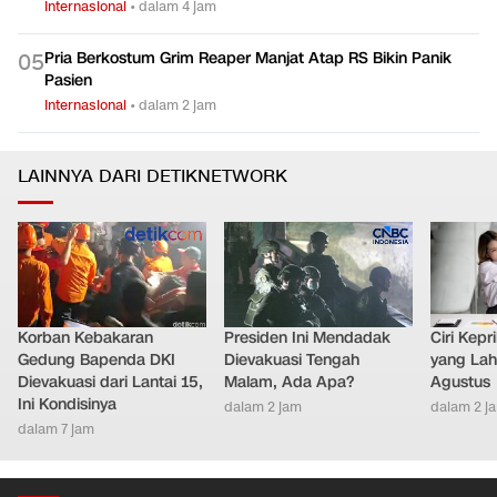
Internasional
•
dalam 4 jam
Pria Berkostum Grim Reaper Manjat Atap RS Bikin Panik
0
5
Pasien
Internasional
•
dalam 2 jam
LAINNYA DARI DETIKNETWORK
Korban Kebakaran
Presiden Ini Mendadak
Ciri Kep
Gedung Bapenda DKI
Dievakuasi Tengah
yang Lahi
Dievakuasi dari Lantai 15,
Malam, Ada Apa?
Agustus
Ini Kondisinya
dalam 2 jam
dalam 2 j
dalam 7 jam