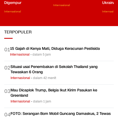
Digempur
Ukraina
Internasional
Internasional
Internasiona
TERPOPULER
15 Gajah di Kenya Mati, Diduga Keracunan Pestisida
0
1
Internasional
•
dalam 5 jam
Situasi usai Penembakan di Sekolah Thailand yang
0
2
Tewaskan 6 Orang
Internasional
•
dalam 42 menit
Mau Dicaplok Trump, Belgia Ikut Kirim Pasukan ke
0
3
Greenland
Internasional
•
dalam 1 jam
FOTO: Serangan Bom Mobil Guncang Damaskus, 2 Tewas
0
4