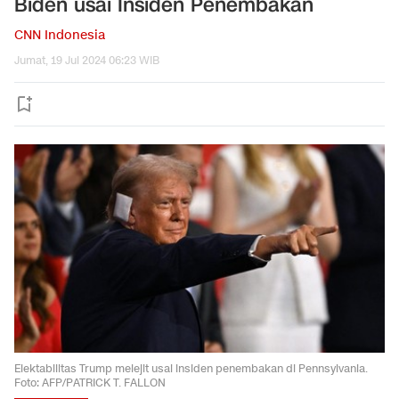
Biden usai Insiden Penembakan
CNN Indonesia
Jumat, 19 Jul 2024 06:23 WIB
Elektabilitas Trump melejit usai insiden penembakan di Pennsylvania.
Foto: AFP/PATRICK T. FALLON