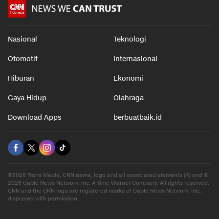
Nasional
Teknologi
Otomotif
Internasional
Hiburan
Ekonomi
Gaya Hidup
Olahraga
Download Apps
berbuatbaik.id
©2026 Trans Media, CNN name, logo and all associated elements (R) and ©
2026 Cable News Network, Inc. A Time Warner Company. All rights reserved.
CNN and the CNN logo are registered marks of Cable News Network, Inc.,
displayed with permission.