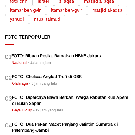
foto cnn
israel
al aqsa
masjid al aqsa
itamar ben gvir
itamar ben-gvir
masjid al-aqsa
yahudi
ritual talmud
FOTO
TERPOPULER
FOTO: Ribuan Pesilat Ramaikan HBKB Jakarta
0
1
Nasional
•
dalam 5 jam
FOTO: Chelsea Angkat Trofi di GBK
0
2
Olahraga
•
3 jam yang lalu
FOTO: Dipercaya Bawa Berkah, Warga Rebutan Kue Apem
0
3
di Bulan Sapar
Gaya Hidup
•
12 jam yang lalu
FOTO: Dua Pekan Macet Panjang Jalintim Sumatra di
0
4
Palembang-Jambi