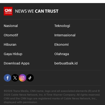
Nasional
Teknologi
Otomotif
Internasional
Hiburan
Ekonomi
Gaya Hidup
Olahraga
Download Apps
berbuatbaik.id
©2026 Trans Media, CNN name, logo and all associated elements (R) and ©
2026 Cable News Network, Inc. A Time Warner Company. All rights reserved.
CNN and the CNN logo are registered marks of Cable News Network, Inc.,
displayed with permission.