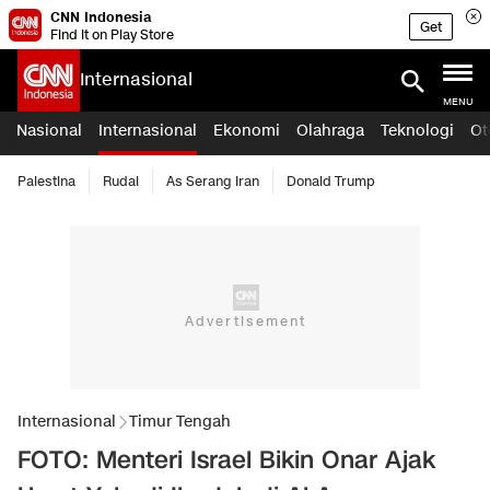
CNN Indonesia
Get
Find it on Play Store
Internasional
MENU
Nasional
Internasional
Ekonomi
Olahraga
Teknologi
Ot
Palestina
Rudal
As Serang Iran
Donald Trump
Internasional
Timur Tengah
FOTO: Menteri Israel Bikin Onar Ajak