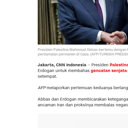
Presiden Palestina Mahmoud Abbas bertemu dengan P
perdamaian permanen di Gaza. (AFP/TURKISH PRESI
Jakarta, CNN Indonesia
--
Presiden
Palestin
Erdogan untuk membahas
gencatan senjata
setempat.
AFP
melaporkan pertemuan keduanya berlangsu
Abbas dan Erdogan membicarakan ketegangan 
ancaman Iran dan proksinya membalas negara