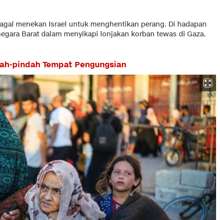
gagal menekan Israel untuk menghentikan perang. Di hadapan
ara Barat dalam menyikapi lonjakan korban tewas di Gaza.
dah-pindah Tempat Pengungsian