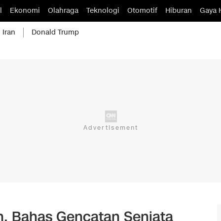
l
Ekonomi
Olahraga
Teknologi
Otomotif
Hiburan
Gaya 
 Iran
Donald Trump
, Bahas Gencatan Senjata