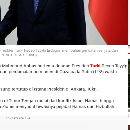
residen Turki Recep Tayyip Erdogan membahas gencatan senjata dan
DENTAL PRESS SERVIC)
a
Mahmoud Abbas bertemu dengan Presiden
Turki
Recep Tayyip
dan perdamaian permanen di Gaza pada Rabu (14/8) waktu
ng tertutup di Istana Presiden di Ankara, Tukri.
di Timur Tengah mulai dari konflik Israel-Hamas hingga
 Zionis menyusul tewasnya pejabat Hamas dan Hizbullah.
I
T
ADVERTISEMENT