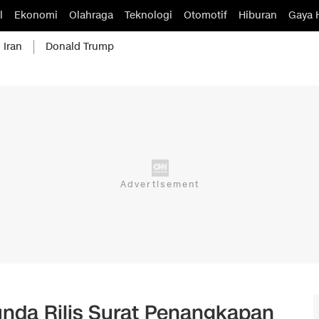
l
Ekonomi
Olahraga
Teknologi
Otomotif
Hiburan
Gaya 
 Iran
Donald Trump
Tunda Rilis Surat Penangkapan