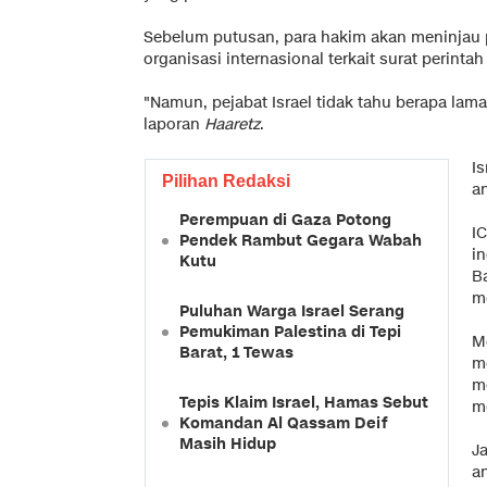
Sebelum putusan, para hakim akan meninjau 
organisasi internasional terkait surat perintah
"Namun, pejabat Israel tidak tahu berapa lam
laporan
Haaretz
.
I
Pilihan Redaksi
a
Perempuan di Gaza Potong
I
Pendek Rambut Gegara Wabah
i
Kutu
B
m
Puluhan Warga Israel Serang
Pemukiman Palestina di Tepi
M
Barat, 1 Tewas
m
m
Tepis Klaim Israel, Hamas Sebut
m
Komandan Al Qassam Deif
Masih Hidup
J
an