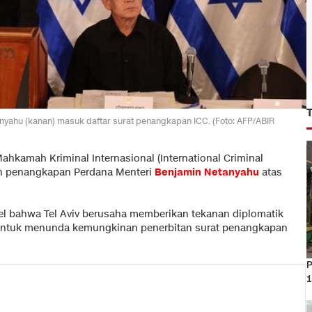
tanyahu (kanan) masuk daftar surat penangkapan ICC. (Foto: AFP/ABIR
kamah Kriminal Internasional (International Criminal
ah penangkapan Perdana Menteri
Benjamin Netanyahu
atas
l bahwa Tel Aviv berusaha memberikan tekanan diplomatik
 untuk menunda kemungkinan penerbitan surat penangkapan
P
1