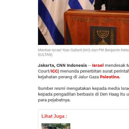
Menhan Israel Yoav Gallant (kiri) dan PM Benjamin Ne
SULTAN)
Jakarta, CNN Indonesia
--
Israel
mendesak Mah
Court/
ICC
) menunda penerbitan surat perint
kejahatan perang di Jalur Gaza
Palestina
.
Sumber resmi mengatakan kepada media Israe
kepada pengadilan berbasis di Den Haag itu
para pejabatnya.
Lihat Juga :