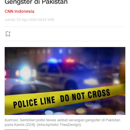
Gengster di Pakistan
CNN Indonesia
Jumat, 23 Agu 2024 04:15 WIB
Ilustrasi. Sembilan polisi tewas akibat serangan gengster di Pakistan
pada Kamis (22/8). (Istockphoto/ TheaDesign)