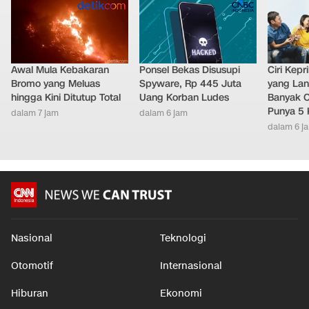
Awal Mula Kebakaran
Ponsel Bekas Disusupi
Ciri Kep
Bromo yang Meluas
Spyware, Rp 445 Juta
yang Lan
hingga Kini Ditutup Total
Uang Korban Ludes
Banyak O
Punya 5 
dalam 7 jam
dalam 6 jam
dalam 6 j
Nasional
Teknologi
Otomotif
Internasional
Hiburan
Ekonomi