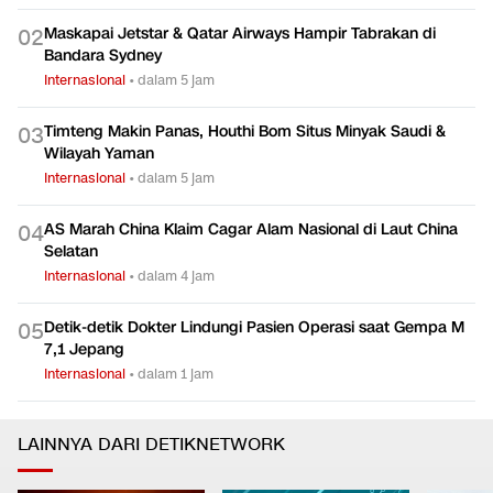
Maskapai Jetstar & Qatar Airways Hampir Tabrakan di
0
2
Bandara Sydney
Internasional
•
dalam 5 jam
Timteng Makin Panas, Houthi Bom Situs Minyak Saudi &
0
3
Wilayah Yaman
Internasional
•
dalam 5 jam
AS Marah China Klaim Cagar Alam Nasional di Laut China
0
4
Selatan
Internasional
•
dalam 4 jam
Detik-detik Dokter Lindungi Pasien Operasi saat Gempa M
0
5
7,1 Jepang
Internasional
•
dalam 1 jam
LAINNYA DARI DETIKNETWORK