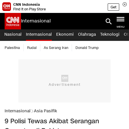
CNN Indonesia
Get
Find it on Play Store
Internasional
MENU
Nasional
Internasional
Ekonomi
Olahraga
Teknologi
Ot
Palestina
Rudal
As Serang Iran
Donald Trump
Internasional
Asia Pasifik
9 Polisi Tewas Akibat Serangan