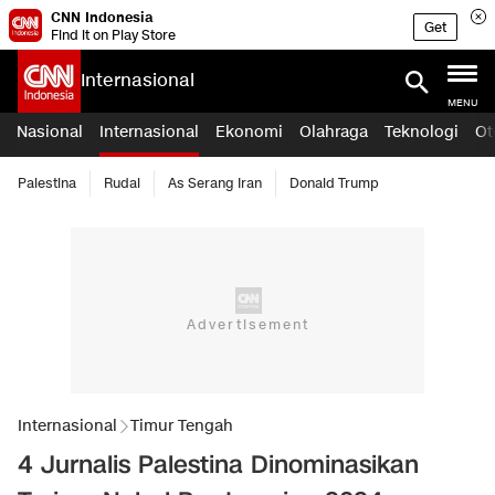
CNN Indonesia
Get
Find it on Play Store
Internasional
MENU
Nasional
Internasional
Ekonomi
Olahraga
Teknologi
Ot
Palestina
Rudal
As Serang Iran
Donald Trump
Internasional
Timur Tengah
4 Jurnalis Palestina Dinominasikan