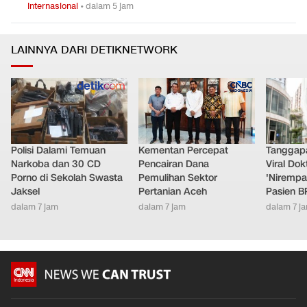
Internasional
•
dalam 5 jam
LAINNYA DARI DETIKNETWORK
Polisi Dalami Temuan
Kementan Percepat
Tanggap
Narkoba dan 30 CD
Pencairan Dana
Viral Do
Porno di Sekolah Swasta
Pemulihan Sektor
'Nirempa
Jaksel
Pertanian Aceh
Pasien B
dalam 7 jam
dalam 7 jam
dalam 7 j