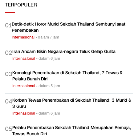
TERPOPULER
Detik-detik Horor Murid Sekolah Thailand Sembunyi saat
0
1
Penembakan
Internasional
•
dalam 7 jam
Iran Ancam Bikin Negara-negara Teluk Gelap Gulita
0
2
Internasional
•
dalam 6 jam
Kronologi Penembakan di Sekolah Thailand, 7 Tewas &
0
3
Pelaku Bunuh Diri
Internasional
•
dalam 5 jam
Korban Tewas Penembakan di Sekolah Thailand: 3 Murid &
0
4
3 Guru
Internasional
•
dalam 6 jam
Pelaku Penembakan Sekolah Thailand Merupakan Remaja,
0
5
Tewas Bunuh Diri