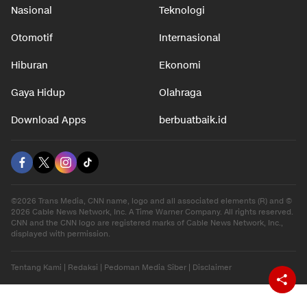
Nasional
Teknologi
Otomotif
Internasional
Hiburan
Ekonomi
Gaya Hidup
Olahraga
Download Apps
berbuatbaik.id
©2026 Trans Media, CNN name, logo and all associated elements (R) and ©
2026 Cable News Network, Inc. A Time Warner Company. All rights reserved.
CNN and the CNN logo are registered marks of Cable News Network, Inc.,
displayed with permission.
Tentang Kami
|
Redaksi
|
Pedoman Media Siber
|
Disclaimer