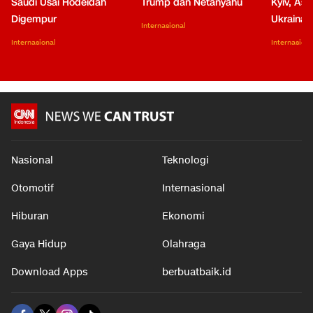
Saudi Usai Hodeidah
Trump dan Netanyahu
Kyiv, Asa
Digempur
Ukraina
Internasional
Internasional
Internasiona
Nasional
Teknologi
Otomotif
Internasional
Hiburan
Ekonomi
Gaya Hidup
Olahraga
Download Apps
berbuatbaik.id