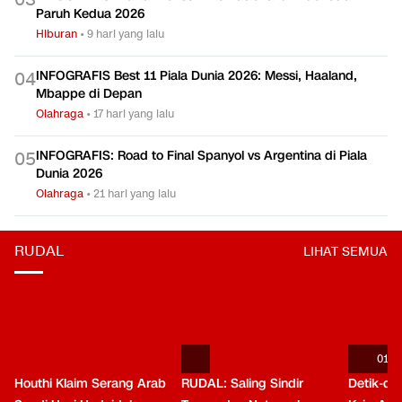
Paruh Kedua 2026
Hiburan
•
9 hari yang lalu
INFOGRAFIS Best 11 Piala Dunia 2026: Messi, Haaland,
0
4
Mbappe di Depan
Olahraga
•
17 hari yang lalu
INFOGRAFIS: Road to Final Spanyol vs Argentina di Piala
0
5
Dunia 2026
Olahraga
•
21 hari yang lalu
RUDAL
LIHAT SEMUA
01:0
Houthi Klaim Serang Arab
RUDAL: Saling Sindir
Detik-de