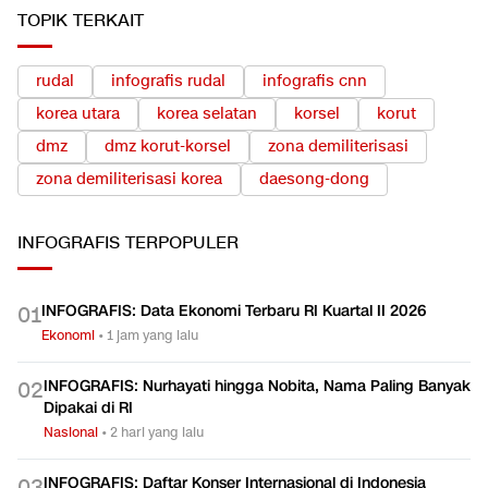
TOPIK TERKAIT
rudal
infografis rudal
infografis cnn
korea utara
korea selatan
korsel
korut
dmz
dmz korut-korsel
zona demiliterisasi
zona demiliterisasi korea
daesong-dong
INFOGRAFIS
TERPOPULER
INFOGRAFIS: Data Ekonomi Terbaru RI Kuartal II 2026
0
1
Ekonomi
•
1 jam yang lalu
INFOGRAFIS: Nurhayati hingga Nobita, Nama Paling Banyak
0
2
Dipakai di RI
Nasional
•
2 hari yang lalu
INFOGRAFIS: Daftar Konser Internasional di Indonesia
0
3