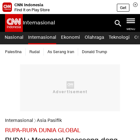
CNN Indonesia
Get
Find it on Play Store
Internasional
MENU
Nasional
Internasional
Ekonomi
Olahraga
Teknologi
Ot
Palestina
Rudal
As Serang Iran
Donald Trump
Internasional
Asia Pasifik
RUPA-RUPA DUNIA GLOBAL