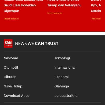
Saudi Usai Hodeidah
Trump dan Netanyahu
Kyiv, Asa
Digempur
Ukraina
Internasional
Internasional
Internasiona
Nasional
Teknologi
Otomotif
Internasional
Hiburan
Ekonomi
Gaya Hidup
Olahraga
Download Apps
berbuatbaik.id