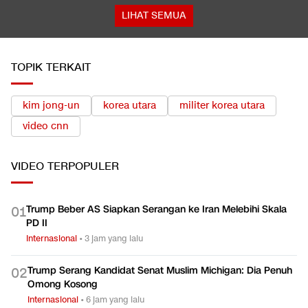
LIHAT SEMUA
TOPIK TERKAIT
kim jong-un
korea utara
militer korea utara
video cnn
VIDEO
TERPOPULER
Trump Beber AS Siapkan Serangan ke Iran Melebihi Skala
0
1
PD II
Internasional
•
3 jam yang lalu
Trump Serang Kandidat Senat Muslim Michigan: Dia Penuh
0
2
Omong Kosong
Internasional
•
6 jam yang lalu