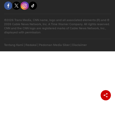
©2026 Trans Media, CNN name, logo and all associated elements (R) and ©
2026 Cable News Network, Inc. A Time Warner Company. All rights reserved.
CNN and the CNN logo are registered marks of Cable News Network, Inc.,
displayed with permission.
Tentang Kami
|
Redaksi
|
Pedoman Media Siber
|
Disclaimer