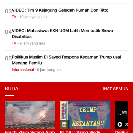
VIDEO: Tim 9 Kejagung Geledah Rumah Don Ritto
0
3
TV
•
10 jam yang lalu
VIDEO: Mahasiswa KKN UGM Latih Membatik Siswa
0
4
Disabilitas
TV
•
9 jam yang lalu
Politikus Muslim El Sayed Respons Kecaman Trump usai
0
5
Menang Pemilu
Internasional
•
9 jam yang lalu
RUDAL
LIHAT SEMUA
01:0
Houthi Klaim Serang Arab
RUDAL: Saling Sindir
Detik-de