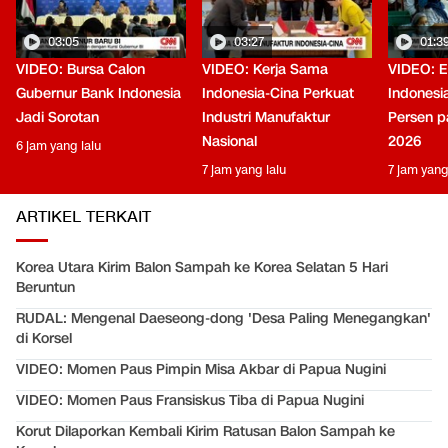
03:05
03:27
01:3
VIDEO: Bursa Calon
VIDEO: Kerja Sama
VIDEO: 
Gubernur Bank Indonesia
Indonesia-Cina Perkuat
Indonesi
Jadi Sorotan
Industri Manufaktur
Persen pa
Nasional
2026
6 jam yang lalu
7 jam yang lalu
7 jam yang
ARTIKEL TERKAIT
Korea Utara Kirim Balon Sampah ke Korea Selatan 5 Hari
Beruntun
RUDAL: Mengenal Daeseong-dong 'Desa Paling Menegangkan'
di Korsel
VIDEO: Momen Paus Pimpin Misa Akbar di Papua Nugini
VIDEO: Momen Paus Fransiskus Tiba di Papua Nugini
Korut Dilaporkan Kembali Kirim Ratusan Balon Sampah ke