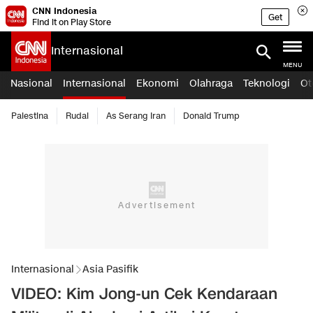
CNN Indonesia
Get
Find it on Play Store
Internasional
MENU
Nasional
Internasional
Ekonomi
Olahraga
Teknologi
Ot
Palestina
Rudal
As Serang Iran
Donald Trump
Internasional
Asia Pasifik
VIDEO: Kim Jong-un Cek Kendaraan