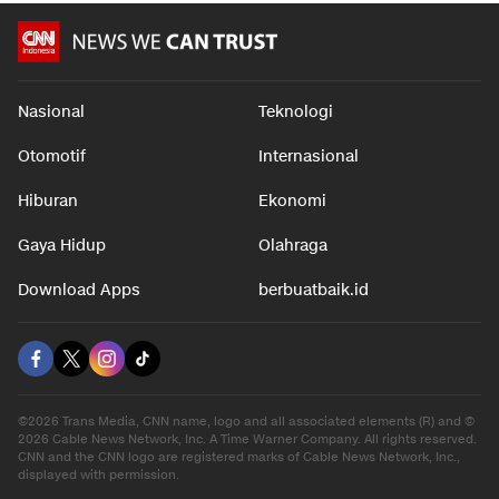
Nasional
Teknologi
Otomotif
Internasional
Hiburan
Ekonomi
Gaya Hidup
Olahraga
Download Apps
berbuatbaik.id
©2026 Trans Media, CNN name, logo and all associated elements (R) and ©
2026 Cable News Network, Inc. A Time Warner Company. All rights reserved.
CNN and the CNN logo are registered marks of Cable News Network, Inc.,
displayed with permission.