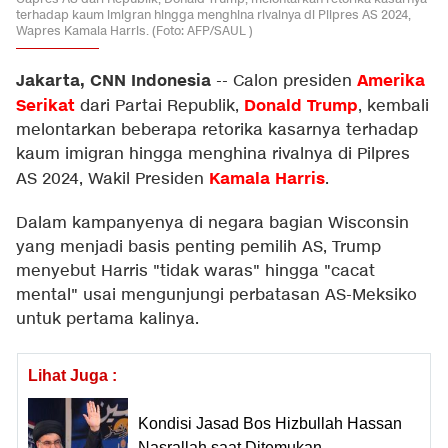
terhadap kaum imigran hingga menghina rivalnya di Pilpres AS 2024,
Wapres Kamala Harris. (Foto: AFP/SAUL )
Jakarta, CNN Indonesia
Amerika
--
Calon presiden
Serikat
Donald Trump
dari Partai Republik,
, kembali
melontarkan beberapa retorika kasarnya terhadap
kaum imigran hingga menghina rivalnya di Pilpres
Kamala Harris
AS 2024, Wakil Presiden
.
Dalam kampanyenya di negara bagian Wisconsin
yang menjadi basis penting pemilih AS, Trump
menyebut Harris "tidak waras" hingga "cacat
mental" usai mengunjungi perbatasan AS-Meksiko
untuk pertama kalinya.
Lihat Juga :
Kondisi Jasad Bos Hizbullah Hassan
Nasrallah saat Ditemukan