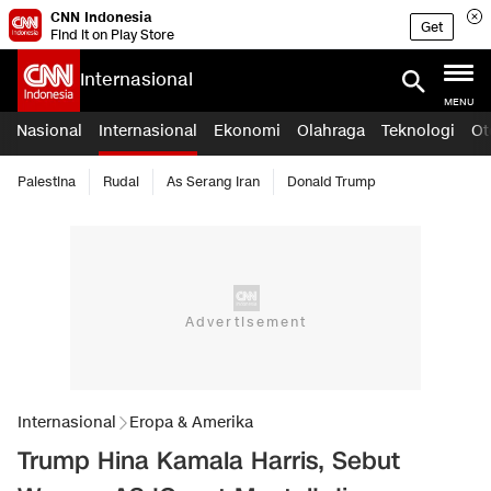
CNN Indonesia
Get
Find it on Play Store
Internasional
MENU
Nasional
Internasional
Ekonomi
Olahraga
Teknologi
Ot
Palestina
Rudal
As Serang Iran
Donald Trump
Internasional
Eropa & Amerika
Trump Hina Kamala Harris, Sebut