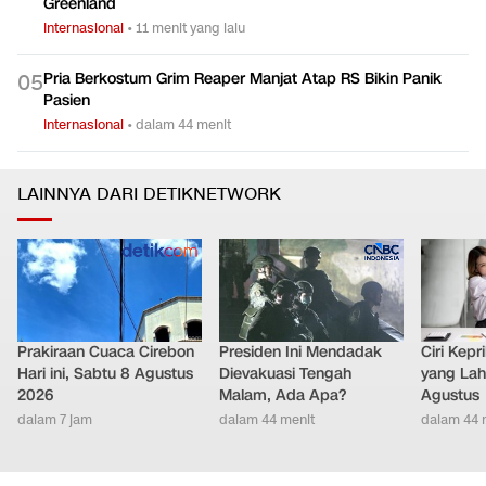
Greenland
Internasional
•
11 menit yang lalu
Pria Berkostum Grim Reaper Manjat Atap RS Bikin Panik
0
5
Pasien
Internasional
•
dalam 44 menit
LAINNYA DARI DETIKNETWORK
Prakiraan Cuaca Cirebon
Presiden Ini Mendadak
Ciri Kep
Hari ini, Sabtu 8 Agustus
Dievakuasi Tengah
yang Lahi
2026
Malam, Ada Apa?
Agustus
dalam 7 jam
dalam 44 menit
dalam 44 