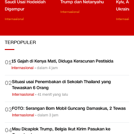
Saudi Usai Hodeidah
Trump dan Netanyahu
Kyiv, Asa
Digempur
Ukraina
Internasional
Internasional
Internasiona
TERPOPULER
15 Gajah di Kenya Mati, Diduga Keracunan Pestisida
0
1
Internasional
•
dalam 4 jam
Situasi usai Penembakan di Sekolah Thailand yang
0
2
Tewaskan 6 Orang
Internasional
•
41 menit yang lalu
FOTO: Serangan Bom Mobil Guncang Damaskus, 2 Tewas
0
3
Internasional
•
dalam 3 jam
Mau Dicaplok Trump, Belgia Ikut Kirim Pasukan ke
0
4