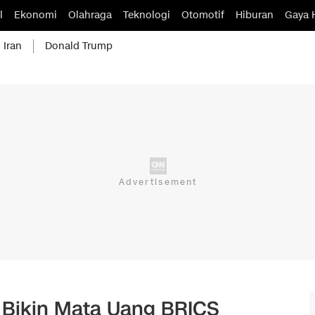
l
Ekonomi
Olahraga
Teknologi
Otomotif
Hiburan
Gaya 
 Iran
Donald Trump
 Bikin Mata Uang BRICS