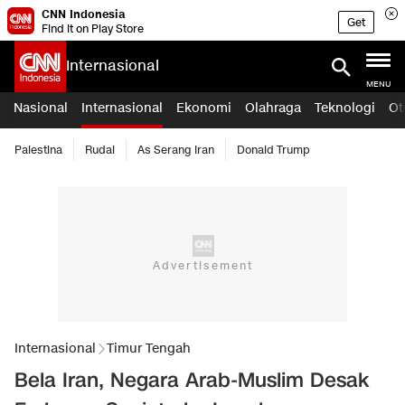
CNN Indonesia
Get
Find it on Play Store
Internasional
MENU
Nasional
Internasional
Ekonomi
Olahraga
Teknologi
Ot
Palestina
Rudal
As Serang Iran
Donald Trump
Internasional
Timur Tengah
Bela Iran, Negara Arab-Muslim Desak