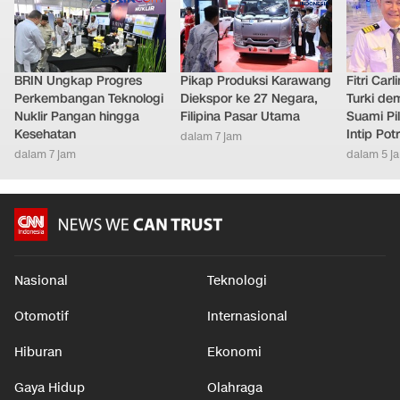
BRIN Ungkap Progres
Pikap Produksi Karawang
Fitri Car
Perkembangan Teknologi
Diekspor ke 27 Negara,
Turki de
Nuklir Pangan hingga
Filipina Pasar Utama
Suami Pil
Kesehatan
Intip Pot
dalam 7 jam
dalam 7 jam
dalam 5 j
Nasional
Teknologi
Otomotif
Internasional
Hiburan
Ekonomi
Gaya Hidup
Olahraga