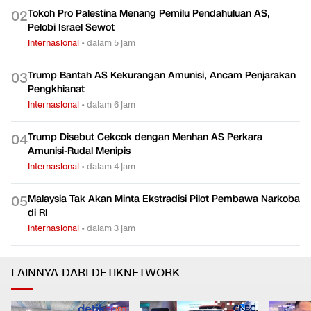
Tokoh Pro Palestina Menang Pemilu Pendahuluan AS,
0
2
Pelobi Israel Sewot
Internasional
•
dalam 5 jam
Trump Bantah AS Kekurangan Amunisi, Ancam Penjarakan
0
3
Pengkhianat
Internasional
•
dalam 6 jam
Trump Disebut Cekcok dengan Menhan AS Perkara
0
4
Amunisi-Rudal Menipis
Internasional
•
dalam 4 jam
Malaysia Tak Akan Minta Ekstradisi Pilot Pembawa Narkoba
0
5
di RI
Internasional
•
dalam 3 jam
LAINNYA DARI DETIKNETWORK