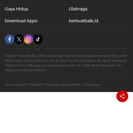
Gaya Hidup
Olahraga
Download Apps
berbuatbaik.id
©2026 Trans Media, CNN name, logo and all associated elements (R) and ©
2026 Cable News Network, Inc. A Time Warner Company. All rights reserved.
CNN and the CNN logo are registered marks of Cable News Network, Inc.,
displayed with permission.
Tentang Kami
|
Redaksi
|
Pedoman Media Siber
|
Disclaimer