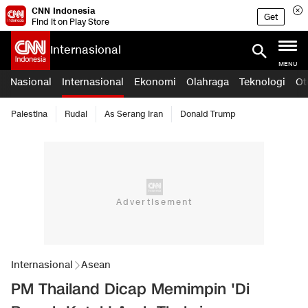
CNN Indonesia
Get
Find it on Play Store
Internasional
MENU
Nasional
Internasional
Ekonomi
Olahraga
Teknologi
Ot
Palestina
Rudal
As Serang Iran
Donald Trump
Internasional
Asean
PM Thailand Dicap Memimpin 'Di