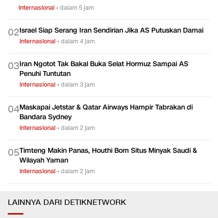
Internasional
•
dalam 5 jam
Israel Siap Serang Iran Sendirian Jika AS Putuskan Damai
0
2
Internasional
•
dalam 4 jam
Iran Ngotot Tak Bakal Buka Selat Hormuz Sampai AS
0
3
Penuhi Tuntutan
Internasional
•
dalam 3 jam
Maskapai Jetstar & Qatar Airways Hampir Tabrakan di
0
4
Bandara Sydney
Internasional
•
dalam 2 jam
Timteng Makin Panas, Houthi Bom Situs Minyak Saudi &
0
5
Wilayah Yaman
Internasional
•
dalam 2 jam
LAINNYA DARI DETIKNETWORK