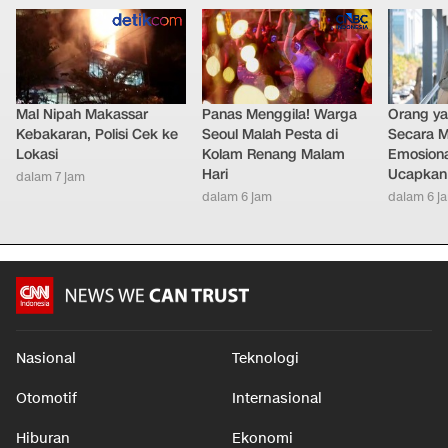
Mal Nipah Makassar
Panas Menggila! Warga
Orang y
Kebakaran, Polisi Cek ke
Seoul Malah Pesta di
Secara M
Lokasi
Kolam Renang Malam
Emosiona
Hari
Ucapkan 
dalam 7 jam
dalam 6 jam
dalam 6 j
Nasional
Teknologi
Otomotif
Internasional
Hiburan
Ekonomi