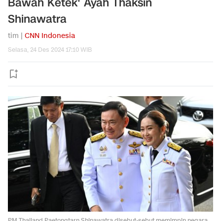
Bawah Ketek' Ayah Thaksin
Shinawatra
tim |
CNN Indonesia
Selasa, 24 Des 2024 17:10 WIB
PM Thailand Paetongtarn Shinawatra disebut-sebut memimpin negara