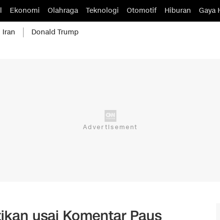
l
Ekonomi
Olahraga
Teknologi
Otomotif
Hiburan
Gaya 
 Iran
Donald Trump
tikan usai Komentar Paus