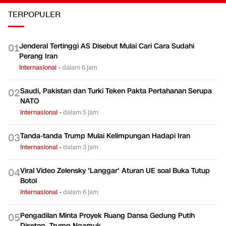
TERPOPULER
Jenderal Tertinggi AS Disebut Mulai Cari Cara Sudahi
0
1
Perang Iran
Internasional
•
dalam 6 jam
Saudi, Pakistan dan Turki Teken Pakta Pertahanan Serupa
0
2
NATO
Internasional
•
dalam 5 jam
Tanda-tanda Trump Mulai Kelimpungan Hadapi Iran
0
3
Internasional
•
dalam 3 jam
Viral Video Zelensky 'Langgar' Aturan UE soal Buka Tutup
0
4
Botol
Internasional
•
dalam 6 jam
Pengadilan Minta Proyek Ruang Dansa Gedung Putih
0
5
Disetop, Trump Ngamuk