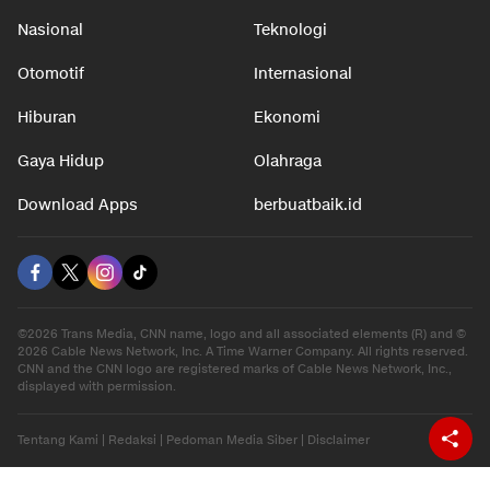
Nasional
Teknologi
Otomotif
Internasional
Hiburan
Ekonomi
Gaya Hidup
Olahraga
Download Apps
berbuatbaik.id
©2026 Trans Media, CNN name, logo and all associated elements (R) and ©
2026 Cable News Network, Inc. A Time Warner Company. All rights reserved.
CNN and the CNN logo are registered marks of Cable News Network, Inc.,
displayed with permission.
Tentang Kami
|
Redaksi
|
Pedoman Media Siber
|
Disclaimer