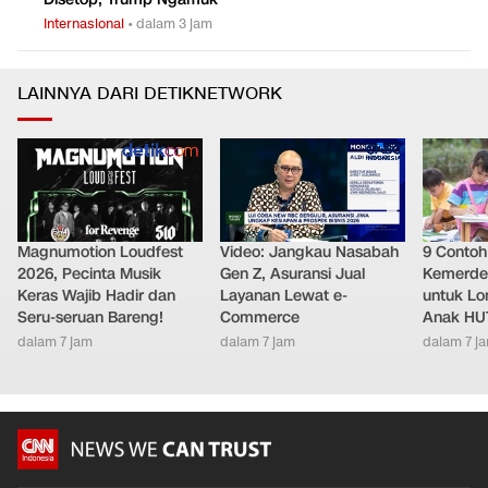
Internasional
•
dalam 3 jam
LAINNYA DARI DETIKNETWORK
Magnumotion Loudfest
Video: Jangkau Nasabah
9 Conto
2026, Pecinta Musik
Gen Z, Asuransi Jual
Kemerde
Keras Wajib Hadir dan
Layanan Lewat e-
untuk L
Seru-seruan Bareng!
Commerce
Anak HUT
dalam 7 jam
dalam 7 jam
dalam 7 j