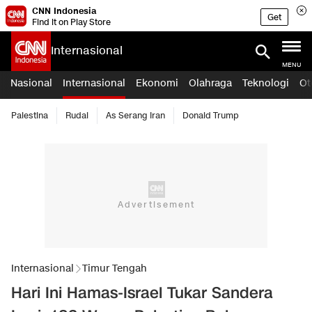
CNN Indonesia
Get
Find it on Play Store
Internasional
MENU
Nasional
Internasional
Ekonomi
Olahraga
Teknologi
Ot
Palestina
Rudal
As Serang Iran
Donald Trump
Internasional
Timur Tengah
Hari Ini Hamas-Israel Tukar Sandera