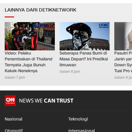
LAINNYA DARI DETIKNETWORK
Video: Pelaku
Seberapa Panas Bumi di
Pasutri 
Penembakan di Thailand
Masa Depan? Ini Prediksi
Janin ya
Ternyata Juga Bunuh
Ilmuwan
Down Syn
Kakek-Neneknya
Tuai Pro
dalam 6 jam
dalam 7 jam
dalam 6 j
Nasional
Teknologi
Otomotif
Internasional