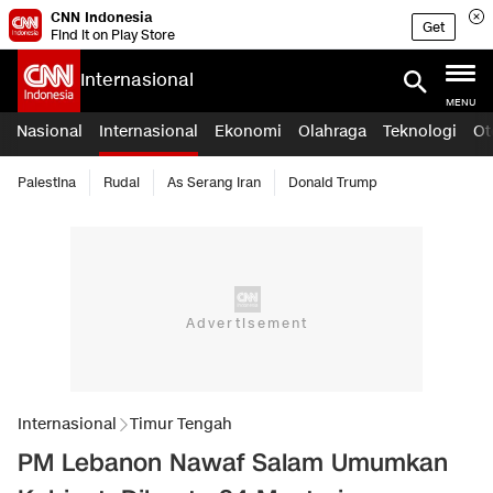
CNN Indonesia
Get
Find it on Play Store
Internasional
MENU
Nasional
Internasional
Ekonomi
Olahraga
Teknologi
Ot
Palestina
Rudal
As Serang Iran
Donald Trump
Internasional
Timur Tengah
PM Lebanon Nawaf Salam Umumkan