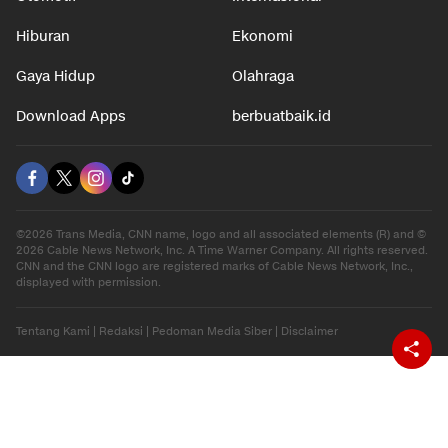
Hiburan
Ekonomi
Gaya Hidup
Olahraga
Download Apps
berbuatbaik.id
©2026 Trans Media, CNN name, logo and all associated elements (R) and ©
2026 Cable News Network, Inc. A Time Warner Company. All rights reserved.
CNN and the CNN logo are registered marks of Cable News Network, Inc.,
displayed with permission.
Tentang Kami
|
Redaksi
|
Pedoman Media Siber
|
Disclaimer