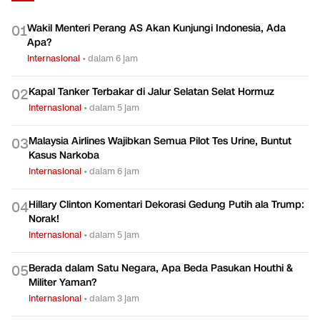
Wakil Menteri Perang AS Akan Kunjungi Indonesia, Ada
0
1
Apa?
Internasional
•
dalam 6 jam
Kapal Tanker Terbakar di Jalur Selatan Selat Hormuz
0
2
Internasional
•
dalam 5 jam
Malaysia Airlines Wajibkan Semua Pilot Tes Urine, Buntut
0
3
Kasus Narkoba
Internasional
•
dalam 6 jam
Hillary Clinton Komentari Dekorasi Gedung Putih ala Trump:
0
4
Norak!
Internasional
•
dalam 5 jam
Berada dalam Satu Negara, Apa Beda Pasukan Houthi &
0
5
Militer Yaman?
Internasional
•
dalam 3 jam