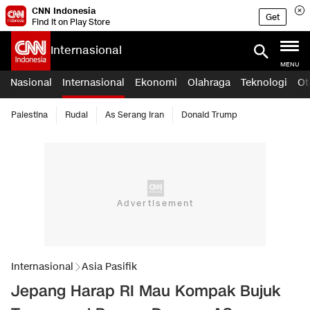
CNN Indonesia
Get
Find it on Play Store
Internasional
MENU
Nasional
Internasional
Ekonomi
Olahraga
Teknologi
Ot
Palestina
Rudal
As Serang Iran
Donald Trump
Internasional
Asia Pasifik
Jepang Harap RI Mau Kompak Bujuk