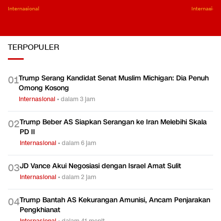
Internasional
Internasiona
TERPOPULER
Trump Serang Kandidat Senat Muslim Michigan: Dia Penuh
0
1
Omong Kosong
Internasional
•
dalam 3 jam
Trump Beber AS Siapkan Serangan ke Iran Melebihi Skala
0
2
PD II
Internasional
•
dalam 6 jam
JD Vance Akui Negosiasi dengan Israel Amat Sulit
0
3
Internasional
•
dalam 2 jam
Trump Bantah AS Kekurangan Amunisi, Ancam Penjarakan
0
4
Pengkhianat
Internasional
•
dalam 41 menit