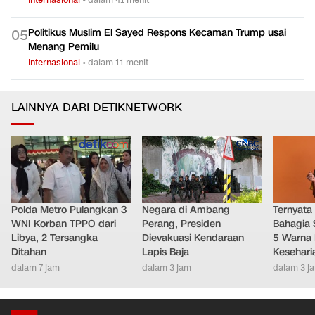
Politikus Muslim El Sayed Respons Kecaman Trump usai
0
5
Menang Pemilu
Internasional
•
dalam 11 menit
LAINNYA DARI DETIKNETWORK
Polda Metro Pulangkan 3
Negara di Ambang
Ternyata
WNI Korban TPPO dari
Perang, Presiden
Bahagia 
Libya, 2 Tersangka
Dievakuasi Kendaraan
5 Warna 
Ditahan
Lapis Baja
Kesehari
dalam 7 jam
dalam 3 jam
dalam 3 j