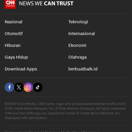
Nasional
Teknologi
Otomotif
Internasional
Hiburan
Ekonomi
Gaya Hidup
Olahraga
Download Apps
berbuatbaik.id
©2026 Trans Media, CNN name, logo and all associated elements (R) and ©
2026 Cable News Network, Inc. A Time Warner Company. All rights reserved.
CNN and the CNN logo are registered marks of Cable News Network, Inc.,
displayed with permission.