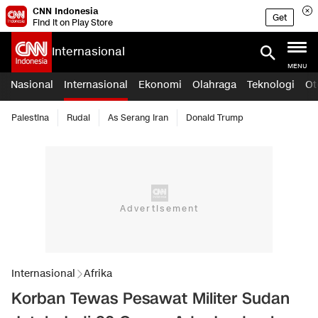
CNN Indonesia
Get
Find it on Play Store
Internasional
MENU
Nasional
Internasional
Ekonomi
Olahraga
Teknologi
Ot
Palestina
Rudal
As Serang Iran
Donald Trump
Internasional
Afrika
Korban Tewas Pesawat Militer Sudan