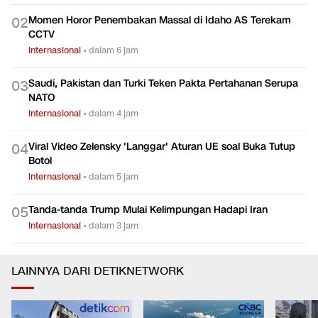
Momen Horor Penembakan Massal di Idaho AS Terekam
0
2
CCTV
Internasional
•
dalam 6 jam
Saudi, Pakistan dan Turki Teken Pakta Pertahanan Serupa
0
3
NATO
Internasional
•
dalam 4 jam
Viral Video Zelensky 'Langgar' Aturan UE soal Buka Tutup
0
4
Botol
Internasional
•
dalam 5 jam
Tanda-tanda Trump Mulai Kelimpungan Hadapi Iran
0
5
Internasional
•
dalam 3 jam
LAINNYA DARI DETIKNETWORK