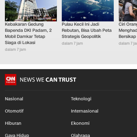
Kebakaran Gedung
Pulau Kecil Ini Jadi
Ciri Oran
Bapenda DKI Padam, 2
Rebutan, Bisa Ubah Peta
Menghad
Mobil Damkar Tetap
Strategis Geopolitik
Bersikap
Siaga di Lokasi
dalam 7 jam
dalam 7 j
dalam 7 jam
Nasional
Teknologi
Otomotif
Internasional
Hiburan
Ekonomi
Gaya Hidup
Olahraga