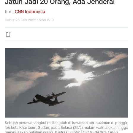
Jatuh Jadi 20 Orang, Ada Jenderal
tim |
CNN Indonesia
Rabu, 26 Feb 2025 15:59 WIB
Sebuah pesawat angkut militer jatuh di kawasan permukiman di pinggir
ibu kota Khartoum, Sudan, pada Selasa (25/2) malam waktu lokal hingga
menewaskan puluhan orang. Ilustrasi. (Foto: LOIC VENANCE / AFP)