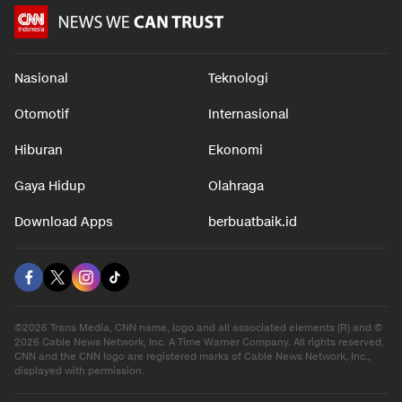
Nasional
Teknologi
Otomotif
Internasional
Hiburan
Ekonomi
Gaya Hidup
Olahraga
Download Apps
berbuatbaik.id
©2026 Trans Media, CNN name, logo and all associated elements (R) and ©
2026 Cable News Network, Inc. A Time Warner Company. All rights reserved.
CNN and the CNN logo are registered marks of Cable News Network, Inc.,
displayed with permission.