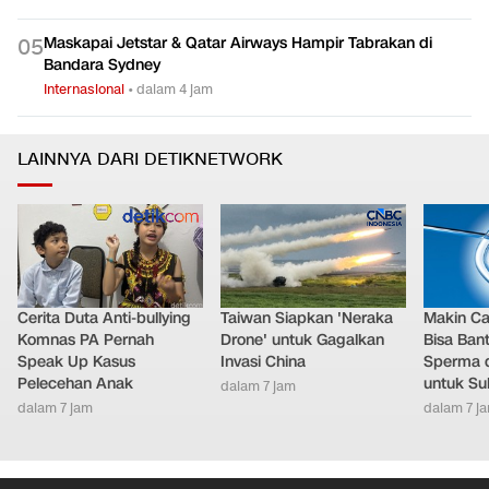
Maskapai Jetstar & Qatar Airways Hampir Tabrakan di
0
5
Bandara Sydney
Internasional
•
dalam 4 jam
LAINNYA DARI DETIKNETWORK
Cerita Duta Anti-bullying
Taiwan Siapkan 'Neraka
Makin Ca
Komnas PA Pernah
Drone' untuk Gagalkan
Bisa Ban
Speak Up Kasus
Invasi China
Sperma 
Pelecehan Anak
untuk Su
dalam 7 jam
dalam 7 jam
dalam 7 j