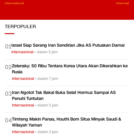
Internasional
Internasiona
TERPOPULER
Israel Siap Serang Iran Sendirian Jika AS Putuskan Damai
0
1
Internasional
•
dalam 5 jam
Zelensky: 50 Ribu Tentara Korea Utara Akan Dikerahkan ke
0
2
Rusia
Internasional
•
dalam 7 jam
Iran Ngotot Tak Bakal Buka Selat Hormuz Sampai AS
0
3
Penuhi Tuntutan
Internasional
•
dalam 5 jam
Timteng Makin Panas, Houthi Bom Situs Minyak Saudi &
0
4
Wilayah Yaman
Internasional
•
dalam 3 jam