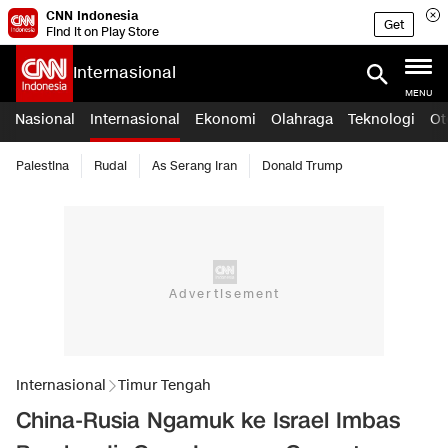
CNN Indonesia
Get
Find it on Play Store
Internasional
MENU
Nasional
Internasional
Ekonomi
Olahraga
Teknologi
Ot
Palestina
Rudal
As Serang Iran
Donald Trump
Internasional
Timur Tengah
China-Rusia Ngamuk ke Israel Imbas