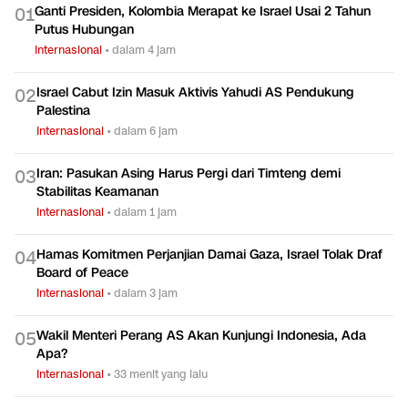
Ganti Presiden, Kolombia Merapat ke Israel Usai 2 Tahun
0
1
Putus Hubungan
Internasional
•
dalam 4 jam
Israel Cabut Izin Masuk Aktivis Yahudi AS Pendukung
0
2
Palestina
Internasional
•
dalam 6 jam
Iran: Pasukan Asing Harus Pergi dari Timteng demi
0
3
Stabilitas Keamanan
Internasional
•
dalam 1 jam
Hamas Komitmen Perjanjian Damai Gaza, Israel Tolak Draf
0
4
Board of Peace
Internasional
•
dalam 3 jam
Wakil Menteri Perang AS Akan Kunjungi Indonesia, Ada
0
5
Apa?
Internasional
•
33 menit yang lalu