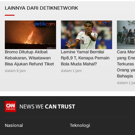
LAINNYA DARI DETIKNETWORK
Bromo Ditutup Akibat
Lamine Yamal Bernilai
Cara Men
Kebakaran, Wisatawan
Rp8,9 T, Kenapa Pemain
yang Ene
Bisa Ajukan Refund Tiket
Bola Muda Mahal?
Terkuras
Orang ya
dalam 6 jam
dalam 1 jam
Bahagia
dalam 1 j
Nasional
Teknologi