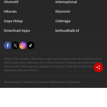
Otomotif
Internasional
Hiburan
Ekonomi
Gaya Hidup
Olahraga
Download Apps
berbuatbaik.id
©2026 Trans Media, CNN name, logo and all associated elements (R) and ©
2026 Cable News Network, Inc. A Time Warner Company. All rights reserved.
CNN and the CNN logo are registered marks of Cable News Network, Inc.,
displayed with permission.
Tentang Kami
|
Redaksi
|
Pedoman Media Siber
|
Disclaimer