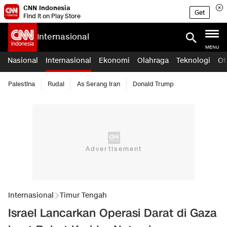
CNN Indonesia
Get
Find it on Play Store
Internasional
MENU
Nasional
Internasional
Ekonomi
Olahraga
Teknologi
Ot
Palestina
Rudal
As Serang Iran
Donald Trump
Internasional
Timur Tengah
Israel Lancarkan Operasi Darat di Gaza