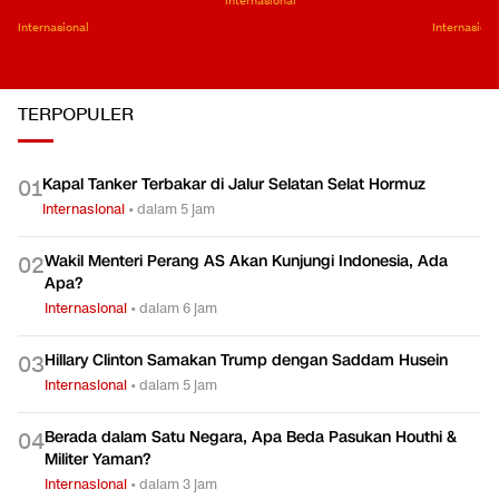
Internasional
Internasional
Internasiona
TERPOPULER
Kapal Tanker Terbakar di Jalur Selatan Selat Hormuz
0
1
Internasional
•
dalam 5 jam
Wakil Menteri Perang AS Akan Kunjungi Indonesia, Ada
0
2
Apa?
Internasional
•
dalam 6 jam
Hillary Clinton Samakan Trump dengan Saddam Husein
0
3
Internasional
•
dalam 5 jam
Berada dalam Satu Negara, Apa Beda Pasukan Houthi &
0
4
Militer Yaman?
Internasional
•
dalam 3 jam