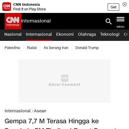
CNN Indonesia
Get
Find it on Play Store
Internasional
MENU
Nasional
Internasional
Ekonomi
Olahraga
Teknologi
Ot
Palestina
Rudal
As Serang Iran
Donald Trump
Internasional
Asean
Gempa 7,7 M Terasa Hingga ke