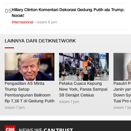
Hillary Clinton Komentari Dekorasi Gedung Putih ala Trump:
0
5
Norak!
Internasional
•
dalam 6 jam
LAINNYA DARI DETIKNETWORK
Pengadilan AS Minta
Petaka Cuaca Kepung
Pasutri 
Trump Setop
New York, Panas Sampai
Janin ya
Pembangunan Ballroom
38 Derajat Celsius
Down Syn
Rp 7,16 T di Gedung Putih
Tuai Pro
dalam 7 jam
dalam 7 jam
dalam 7 j