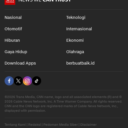
Nasional
Teknologi
Otomotif
Internasional
Hiburan
Ekonomi
Gaya Hidup
Olahraga
Download Apps
berbuatbaik.id
©2026 Trans Media, CNN name, logo and all associated elements (R) and ©
2026 Cable News Network, Inc. A Time Warner Company. All rights reserved.
CNN and the CNN logo are registered marks of Cable News Network, Inc.,
displayed with permission.
Tentang Kami
|
Redaksi
|
Pedoman Media Siber
|
Disclaimer