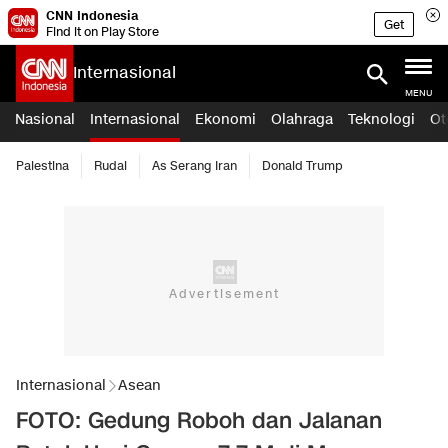
CNN Indonesia
Get
Find it on Play Store
Internasional
MENU
Nasional
Internasional
Ekonomi
Olahraga
Teknologi
Ot
Palestina
Rudal
As Serang Iran
Donald Trump
Internasional
Asean
FOTO: Gedung Roboh dan Jalanan