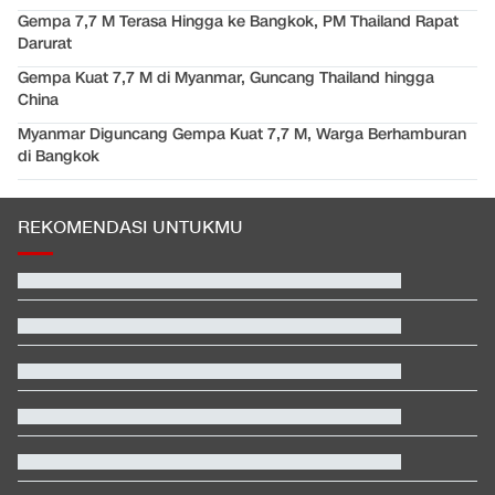
Gempa 7,7 M Terasa Hingga ke Bangkok, PM Thailand Rapat
Darurat
Gempa Kuat 7,7 M di Myanmar, Guncang Thailand hingga
China
Myanmar Diguncang Gempa Kuat 7,7 M, Warga Berhamburan
di Bangkok
REKOMENDASI UNTUKMU
Hashim Djojohadikusumo Kukuhkan 20 Ormas Baru Kawal
Program Pemerintah
Alasan Timnas Indonesia Gonta Ganti Kiper di Piala AFF 2026
Pemakaman Ayah Messi Berlangsung Tertutup, Hanya Dihadiri
Keluarga
Klasemen Moto3 usai Veda Ega Finis ke-9 dan Danish Crash di
GP Inggris
Penampakan Ruang Penyimpanan Ratusan Senjata di Yayasan