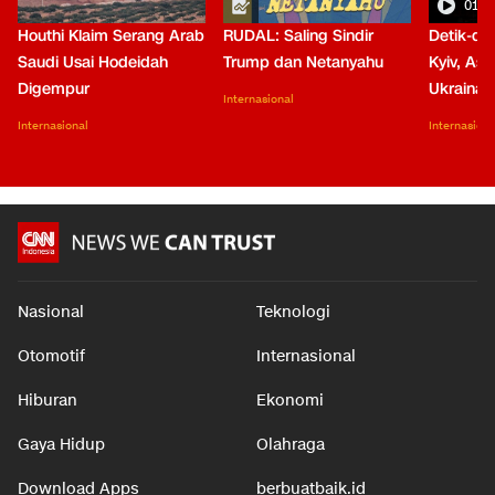
01:0
Houthi Klaim Serang Arab
RUDAL: Saling Sindir
Detik-de
Saudi Usai Hodeidah
Trump dan Netanyahu
Kyiv, Asa
Digempur
Ukraina
Internasional
Internasional
Internasiona
Nasional
Teknologi
Otomotif
Internasional
Hiburan
Ekonomi