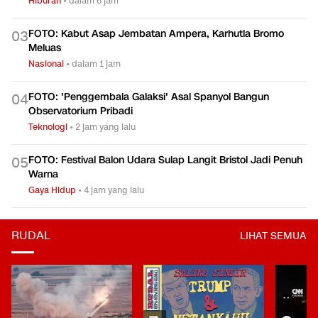
FOTO: Menjaga Kitab Kuno Pesantren Boyolali yang Nyaris
0
2
Punah
Hiburan
•
dalam 6 jam
FOTO: Kabut Asap Jembatan Ampera, Karhutla Bromo
0
3
Meluas
Nasional
•
dalam 1 jam
FOTO: 'Penggembala Galaksi' Asal Spanyol Bangun
0
4
Observatorium Pribadi
Teknologi
•
2 jam yang lalu
FOTO: Festival Balon Udara Sulap Langit Bristol Jadi Penuh
0
5
Warna
Gaya Hidup
•
4 jam yang lalu
RUDAL
LIHAT SEMUA