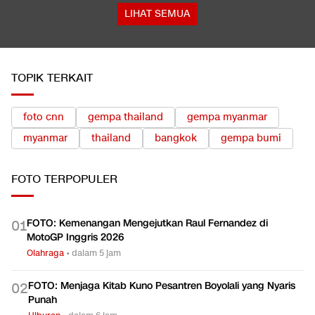
Sekolah
Terbanyak dalam Sejarah, 3.323 Warga India Diusir dari
Kanada
LIHAT SEMUA
TOPIK TERKAIT
foto cnn
gempa thailand
gempa myanmar
myanmar
thailand
bangkok
gempa bumi
FOTO
TERPOPULER
FOTO: Kemenangan Mengejutkan Raul Fernandez di
0
1
MotoGP Inggris 2026
Olahraga
•
dalam 5 jam