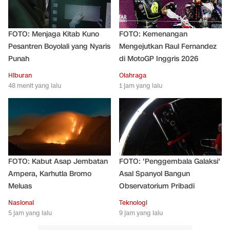
FOTO: Menjaga Kitab Kuno
FOTO: Kemenangan
Pesantren Boyolali yang Nyaris
Mengejutkan Raul Fernandez
Punah
di MotoGP Inggris 2026
Hiburan
Olahraga
48 menit yang lalu
1 jam yang lalu
FOTO: Kabut Asap Jembatan
FOTO: 'Penggembala Galaksi'
Ampera, Karhutla Bromo
Asal Spanyol Bangun
Meluas
Observatorium Pribadi
Nasional
Teknologi
5 jam yang lalu
9 jam yang lalu