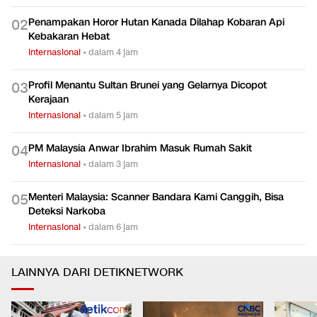
Penampakan Horor Hutan Kanada Dilahap Kobaran Api
0
2
Kebakaran Hebat
Internasional
•
dalam 4 jam
Profil Menantu Sultan Brunei yang Gelarnya Dicopot
0
3
Kerajaan
Internasional
•
dalam 5 jam
PM Malaysia Anwar Ibrahim Masuk Rumah Sakit
0
4
Internasional
•
dalam 3 jam
Menteri Malaysia: Scanner Bandara Kami Canggih, Bisa
0
5
Deteksi Narkoba
Internasional
•
dalam 6 jam
LAINNYA DARI DETIKNETWORK