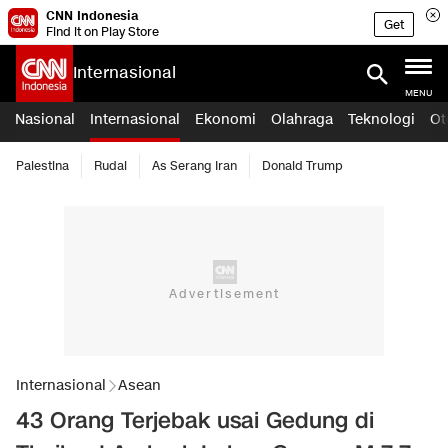
CNN Indonesia
Get
Find it on Play Store
Internasional
MENU
Nasional
Internasional
Ekonomi
Olahraga
Teknologi
Ot
Palestina
Rudal
As Serang Iran
Donald Trump
Internasional
Asean
43 Orang Terjebak usai Gedung di