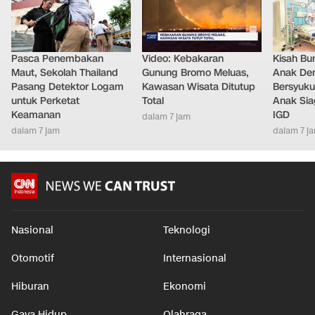
Pasca Penembakan
Video: Kebakaran
Kisah Bu
Maut, Sekolah Thailand
Gunung Bromo Meluas,
Anak Dem
Pasang Detektor Logam
Kawasan Wisata Ditutup
Bersyuku
untuk Perketat
Total
Anak Sia
Keamanan
IGD
dalam 7 jam
dalam 7 jam
dalam 7 j
Nasional
Teknologi
Otomotif
Internasional
Hiburan
Ekonomi
Gaya Hidup
Olahraga