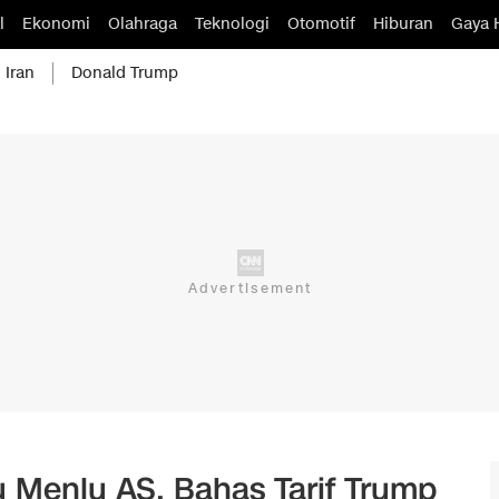
l
Ekonomi
Olahraga
Teknologi
Otomotif
Hiburan
Gaya 
 Iran
Donald Trump
 Menlu AS, Bahas Tarif Trump