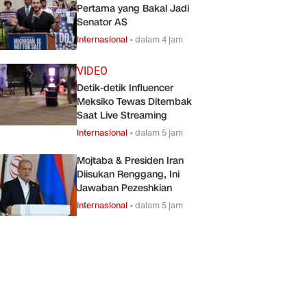
Pertama yang Bakal Jadi
Senator AS
Internasional
•
dalam 4 jam
VIDEO
Detik-detik Influencer
Meksiko Tewas Ditembak
Saat Live Streaming
Internasional
•
dalam 5 jam
Mojtaba & Presiden Iran
Diisukan Renggang, Ini
Jawaban Pezeshkian
Internasional
•
dalam 5 jam