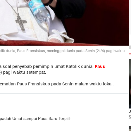
ik dunia, Paus Fransiskus, meninggal dunia pada Senin (21/4) pagi waktu
a soal penyebab pemimpin umat Katolik dunia,
Paus
4) pagi waktu setempat.
t kematian Paus Fransiskus pada Senin malam waktu lokal.
J
S
padati Umat sampai Paus Baru Terpilih