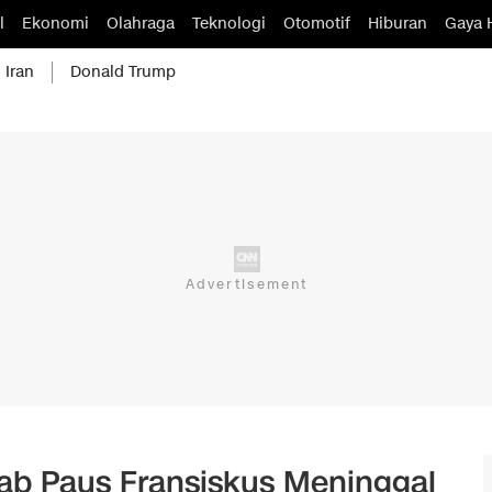
l
Ekonomi
Olahraga
Teknologi
Otomotif
Hiburan
Gaya 
 Iran
Donald Trump
ab Paus Fransiskus Meninggal