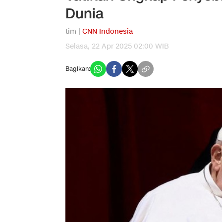
Dunia
tim |
CNN Indonesia
Selasa, 22 Apr 2025 02:00 WIB
Bagikan: