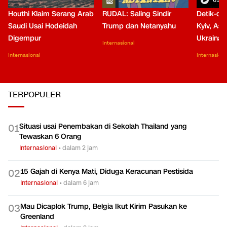
Houthi Klaim Serang Arab
RUDAL: Saling Sindir
Detik-de
Saudi Usai Hodeidah
Trump dan Netanyahu
Kyiv, Asa
Digempur
Ukraina
Internasional
Internasional
Internasiona
TERPOPULER
Situasi usai Penembakan di Sekolah Thailand yang
0
1
Tewaskan 6 Orang
Internasional
•
dalam 2 jam
15 Gajah di Kenya Mati, Diduga Keracunan Pestisida
0
2
Internasional
•
dalam 6 jam
Mau Dicaplok Trump, Belgia Ikut Kirim Pasukan ke
0
3
Greenland