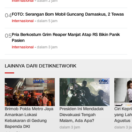
Internasional
•
dalam 2 jam
FOTO: Serangan Bom Mobil Guncang Damaskus, 2 Tewas
0
4
Internasional
•
dalam 5 jam
Pria Berkostum Grim Reaper Manjat Atap RS Bikin Panik
0
5
Pasien
Internasional
•
dalam 3 jam
LAINNYA DARI DETIKNETWORK
Brimob Polda Metro Jaya
Presiden Ini Mendadak
Ciri Kep
Amankan Lokasi
Dievakuasi Tengah
yang Lahi
Kebakaran di Gedung
Malam, Ada Apa?
Agustus
Bapenda DKI
dalam 3 jam
dalam 3 j