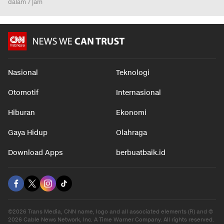
dalam 7 jam
Nasional
Teknologi
Otomotif
Internasional
Hiburan
Ekonomi
Gaya Hidup
Olahraga
Download Apps
berbuatbaik.id
©2026 Trans Media, CNN name, logo and all associated elements (R) and ©
2026 Cable News Network, Inc. A Time Warner Company. All rights reserved.