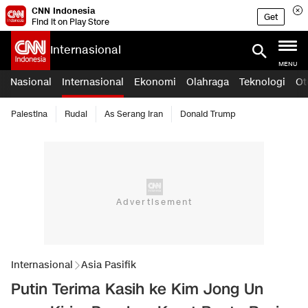
CNN Indonesia
Get
Find it on Play Store
Internasional
MENU
Nasional
Internasional
Ekonomi
Olahraga
Teknologi
Ot
Palestina
Rudal
As Serang Iran
Donald Trump
Internasional
Asia Pasifik
Putin Terima Kasih ke Kim Jong Un