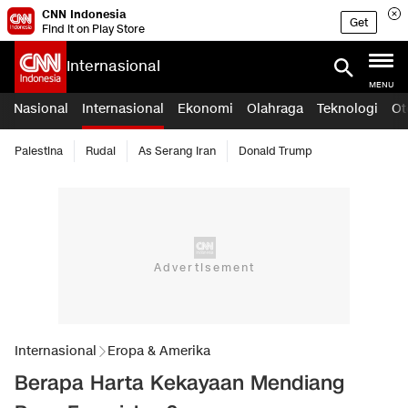
CNN Indonesia
Get
Find it on Play Store
Internasional
MENU
Nasional
Internasional
Ekonomi
Olahraga
Teknologi
Ot
Palestina
Rudal
As Serang Iran
Donald Trump
Internasional
Eropa & Amerika
Berapa Harta Kekayaan Mendiang