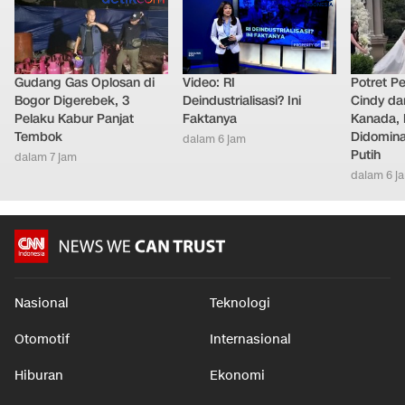
Gudang Gas Oplosan di
Video: RI
Potret Pe
Bogor Digerebek, 3
Deindustrialisasi? Ini
Cindy da
Pelaku Kabur Panjat
Faktanya
Kanada, 
Tembok
Didomina
dalam 6 jam
Putih
dalam 7 jam
dalam 6 j
Nasional
Teknologi
Otomotif
Internasional
Hiburan
Ekonomi