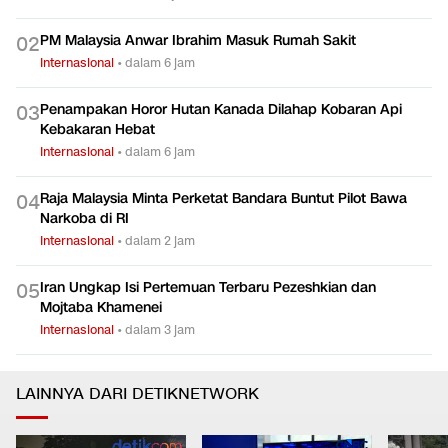
PM Malaysia Anwar Ibrahim Masuk Rumah Sakit
0
2
Internasional
•
dalam 6 jam
Penampakan Horor Hutan Kanada Dilahap Kobaran Api
0
3
Kebakaran Hebat
Internasional
•
dalam 6 jam
Raja Malaysia Minta Perketat Bandara Buntut Pilot Bawa
0
4
Narkoba di RI
Internasional
•
dalam 2 jam
Iran Ungkap Isi Pertemuan Terbaru Pezeshkian dan
0
5
Mojtaba Khamenei
Internasional
•
dalam 3 jam
LAINNYA DARI DETIKNETWORK