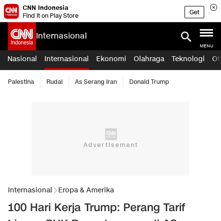
CNN Indonesia
Get
Find it on Play Store
Internasional
MENU
Nasional
Internasional
Ekonomi
Olahraga
Teknologi
Ot
Palestina
Rudal
As Serang Iran
Donald Trump
Internasional
Eropa & Amerika
100 Hari Kerja Trump: Perang Tarif