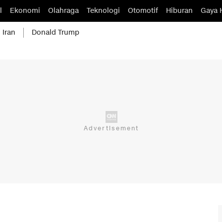
l
Ekonomi
Olahraga
Teknologi
Otomotif
Hiburan
Gaya 
 Iran
Donald Trump