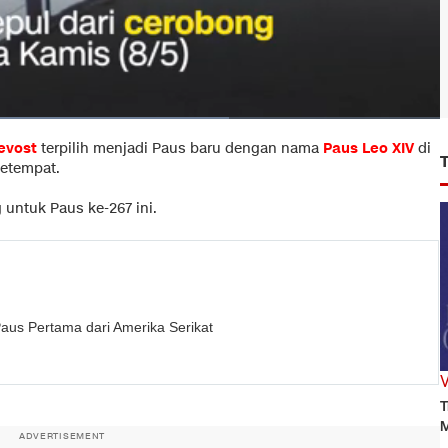
evost
terpilih menjadi Paus baru dengan nama
Paus Leo XIV
di
setempat.
 untuk Paus ke-267 ini.
Paus Pertama dari Amerika Serikat
T
M
ADVERTISEMENT