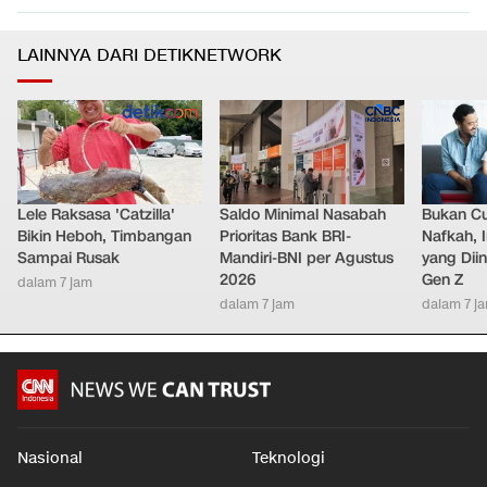
LAINNYA DARI DETIKNETWORK
Lele Raksasa 'Catzilla'
Saldo Minimal Nasabah
Bukan C
Bikin Heboh, Timbangan
Prioritas Bank BRI-
Nafkah, 
Sampai Rusak
Mandiri-BNI per Agustus
yang Dii
2026
Gen Z
dalam 7 jam
dalam 7 jam
dalam 7 j
Nasional
Teknologi