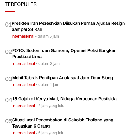
TERPOPULER
Presiden Iran Pezeshkian Diisukan Pernah Ajukan Resign
0
1
Sampai 28 Kali
Internasional
•
dalam 5 jam
FOTO: Sodom dan Gomorra, Operasi Polisi Bongkar
0
2
Prostitusi Lima
Internasional
•
dalam 3 jam
Mobil Tabrak Penitipan Anak saat Jam Tidur Siang
0
3
Internasional
•
dalam 1 jam
15 Gajah di Kenya Mati, Diduga Keracunan Pestisida
0
4
Internasional
•
2 jam yang lalu
Situasi usai Penembakan di Sekolah Thailand yang
0
5
Tewaskan 6 Orang
Internasional
•
6 jam yang lalu