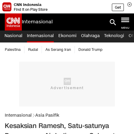
CNN Indonesia
Get
Find it on Play Store
Internasional
MENU
Nasional
Internasional
Ekonomi
Olahraga
Teknologi
Ot
Palestina
Rudal
As Serang Iran
Donald Trump
Internasional
Asia Pasifik
Kesaksian Ramesh, Satu-satunya