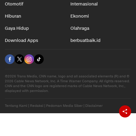
Otomotif
Internasional
Hiburan
Ekonomi
Gaya Hidup
Olahraga
Download Apps
berbuatbaik.id
©2026 Trans Media, CNN name, logo and all associated elements (R) and ©
2026 Cable News Network, Inc. A Time Warner Company. All rights reserved.
CNN and the CNN logo are registered marks of Cable News Network, Inc.,
displayed with permission.
Tentang Kami
|
Redaksi
|
Pedoman Media Siber
|
Disclaimer