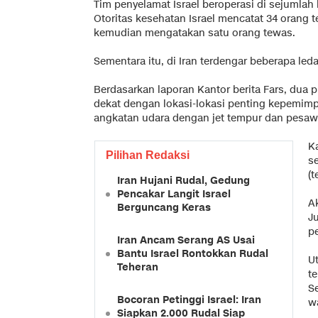
Tim penyelamat Israel beroperasi di sejumlah l
Otoritas kesehatan Israel mencatat 34 orang t
kemudian mengatakan satu orang tewas.
Sementara itu, di Iran terdengar beberapa led
Berdasarkan laporan Kantor berita Fars, dua
dekat dengan lokasi-lokasi penting kepemim
angkatan udara dengan jet tempur dan pesaw
K
Pilihan Redaksi
se
(
Iran Hujani Rudal, Gedung
Pencakar Langit Israel
A
Berguncang Keras
J
pe
Iran Ancam Serang AS Usai
Bantu Israel Rontokkan Rudal
U
Teheran
te
S
Bocoran Petinggi Israel: Iran
wa
Siapkan 2.000 Rudal Siap