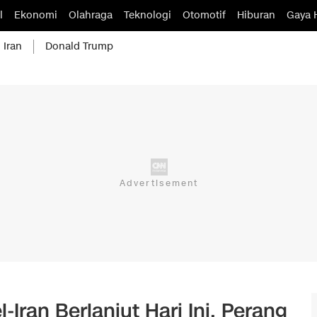
l
Ekonomi
Olahraga
Teknologi
Otomotif
Hiburan
Gaya 
 Iran
Donald Trump
l-Iran Berlanjut Hari Ini, Perang