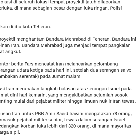
okasi di seluruh lokasi tempat proyektil jatuh dilaporkan.
erluka, di mana sebagian besar dengan luka ringan. Polisi
akan di ibu kota Teheran.
 proyektil menghantam Bandara Mehrabad di Teheran. Bandara ini
pinan Iran. Bandara Mehrabad juga menjadi tempat pangkalan
at angkut.
antor berita Fars mencatat Iran melancarkan gelombang
rangan udara ketiga pada hari ini, setelah dua serangan salvo
tembakan serentak) pada Jumat malam.
ksi Iran merupakan langkah balasan atas serangan Israel pada
umat dini hari kemarin, yang mengakibatkan sejumlah sosok
nting mulai dari pejabat militer hingga ilmuan nuklir Iran tewas.
tusan Iran untuk PBB Amir Saeid Iravani mengatakan 78 orang,
rmasuk pejabat militer senior, tewas dalam serangan Israel.
edangkan korban luka lebih dari 320 orang, di mana mayoritas
rga sipil.