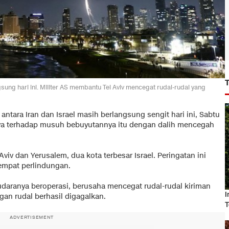
gsung hari ini. Militer AS membantu Tel Aviv mencegat rudal-rudal yang
 antara Iran dan Israel masih berlangsung sengit hari ini, Sabtu
rnya terhadap musuh bebuyutannya itu dengan dalih mencegah
viv dan Yerusalem, dua kota terbesar Israel. Peringatan ini
empat perlindungan.
udaranya beroperasi, berusaha mencegat rudal-rudal kiriman
I
an rudal berhasil digagalkan.
T
ADVERTISEMENT