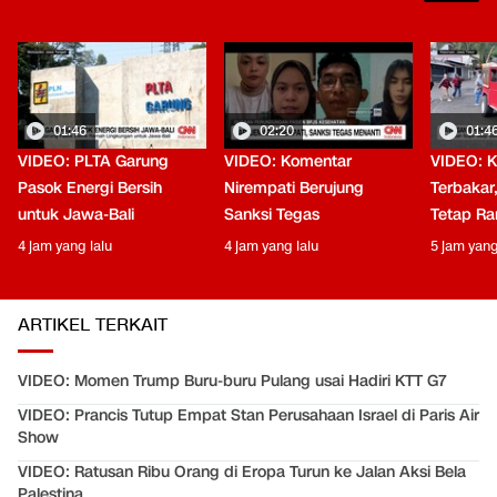
01:46
02:20
01:4
VIDEO: PLTA Garung
VIDEO: Komentar
VIDEO: 
Pasok Energi Bersih
Nirempati Berujung
Terbakar
untuk Jawa-Bali
Sanksi Tegas
Tetap Ra
4 jam yang lalu
4 jam yang lalu
5 jam yang
ARTIKEL TERKAIT
VIDEO: Momen Trump Buru-buru Pulang usai Hadiri KTT G7
VIDEO: Prancis Tutup Empat Stan Perusahaan Israel di Paris Air
Show
VIDEO: Ratusan Ribu Orang di Eropa Turun ke Jalan Aksi Bela
Palestina