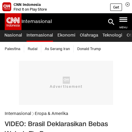
CNN Indonesia
Get
Find it on Play Store
Internasional
MENU
Nasional
Internasional
Ekonomi
Olahraga
Teknologi
Ot
Palestina
Rudal
As Serang Iran
Donald Trump
Internasional
Eropa & Amerika
VIDEO: Brasil Deklarasikan Bebas